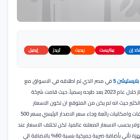
نكد إن
بينتريست
ريديت
ثريدز
إيميل
لايستيشن 5
في مصر الذي تم اطلاقه في الاسواق مع
نهاية العام الماضي لاستعدد الكثير من اللاعبون لشراء الجهاز خلال عام 2023 بعد طرحه رسمياً، حيث قامت شركة
 جهاز بلاي ستيشن 5 والتي فاجئت الكثير حيث انه لم يكن من المتوقع ان تكون الاسعار
معقولة بهذا الشكل نظرا لما يتمتع به جهاز PS5 من مواصفات وامكانيات رائعة وجاء سعر الاصدار الرئيسي بسعر 500
ار والإصدار الثاني PS5 Digital Edition فيأتي بسعر 400 دولار بحسب الاسعار المعلنه عالميا، لكن تختلف الاسعار عند
الاطلاق في الاسواق المصرية لان الضرائب الخاص بهذه الاجهزة تأتي بأضافة ضريبة جمركية بنسبة 60% بالاضافة الي