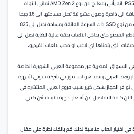
عرض مواصفات الاجهزة المتاحة ايضاً وتعد ابرز مميزات جهاز PS5 انه يأتي بمعالج من نوع AMD Zen 2 ثماني النواة
بتردد 3.5 جيجا هرتز مع معالج رسوميات AMD RDNA 2 بالاضافة الى ذاكرة وصول عشوائية تصل مساحتها الى 16 جيجا
بايت من نوع GDDR6، فضلا عن امتلاكة لذاكرة تخزين داخلية من نوع SSD ذات السرعة الفائقة بمساحة تصل الى 825
الفيديو حتى بداخل الالعاب بدقة عالية للغاية تصل الى
يشن 5 اصدار Standard Edition متاح الان في الاسواق المصرية عبر مجموعة العربي الشهيرة الخاصة
هاز ويعد العربي رسميا هو احد موزعي شركة سوني لأجهزة
وفر هذا التعاون في توافر الجهاز بشكل كبير بسبب فروع العربي المنتشره في
جميع انحاء الجمهوية مع خدمة ما بعد البيع الجيدة ، واليكم الان كافة التفاصيل عن أسعار اجهزة بلايستيشن 5 في
 في اختيار العاب مناسبة لذلك قم بالقاء نظرة علي مقال