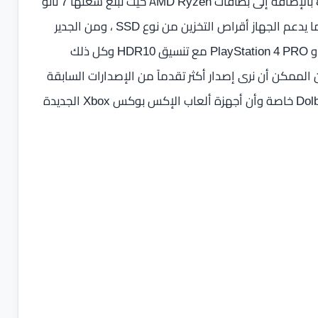
أكد مارك سيرني أن الجهاز سوف يدعم الفيديو بتقنيات الـ 8K بالإضافة إلى بطاقات AMD Ryzen حيث تبلغ سعتها 7 نانو
ميتر بالإضافة إلى معالج GPU من سلسلة Radeon Navi كما يدعم الجهاز أقراص التخزين من نوع SSD ، ومن الجدير
بالذكر أنه تم تمكين تقنية الـ HDR في أجهزة PlayStation 4 و PlayStation 4 PRO مع تنسيق HDR10 وكل ذلك
ن 5 دون أي إختلاف بل من الممكن أن نرى إصدار أكثر تقدماً من الإصدارات السابقة
حيث أن الإصدار الجديد لن يستبعد تقنيات HDR10 وDolby Vision خاصة وأن أجهزة ألعاب الإكس بوكس Xbox الجديدة