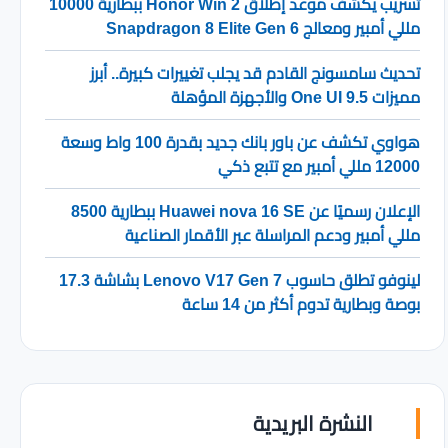
تسريب يكشف موعد إطلاق Honor Win 2 ببطارية 10000
مللي أمبير ومعالج Snapdragon 8 Elite Gen 6
تحديث سامسونج القادم قد يجلب تغييرات كبيرة.. أبرز
مميزات One UI 9.5 والأجهزة المؤهلة
هواوي تكشف عن باور بانك جديد بقدرة 100 واط وسعة
12000 مللي أمبير مع تتبع ذكي
الإعلان رسميًا عن Huawei nova 16 SE ببطارية 8500
مللي أمبير ودعم المراسلة عبر الأقمار الصناعية
لينوفو تطلق حاسوب Lenovo V17 Gen 7 بشاشة 17.3
بوصة وبطارية تدوم أكثر من 14 ساعة
النشرة البريدية