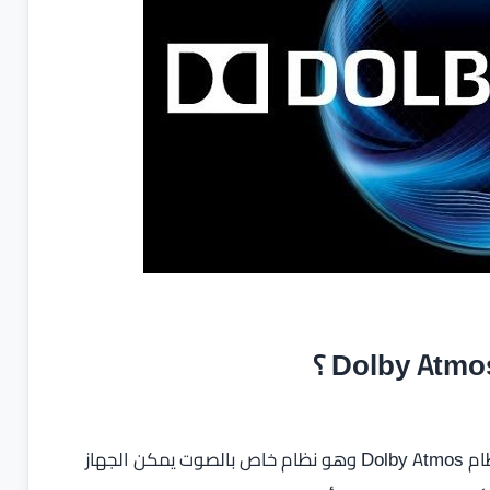
يأمل الكثير من المستخدمين أن تدعم أجهزة بلايستيشن 5 نظام Dolby Atmos وهو نظام خاص بالصوت يمكن الجهاز