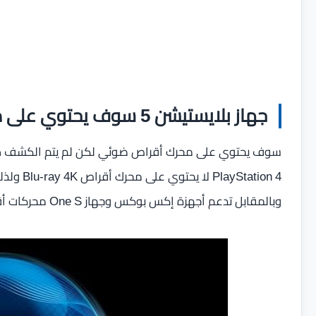
جهاز بلايستيشن 5 سوف يحتوي على محرك أقراص Blu-ray 4K ؟
سوف يحتوي على محرك أقراص ضوئي لكن لم يتم الكشف صر
Station 4
وبالمقابل تدعم أجهزة إكس بوكس وجهاز One S محركات أقراص 4K وذلك لهواة السينما المنزليه .