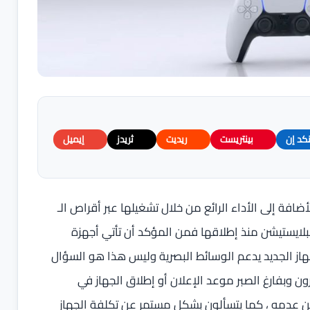
نكد إن
بينتريست
ريديت
ثريدز
إيميل
أضافة إلى الأداء الرائع من خلال تشغيلها عبر أقراص الـ
ت تقدمه أجهزة البلايستيشن منذ إطلاقها فمن المؤكد أن تأتي أجهزة
نجد جهاز الجديد يدعم الوسائط البصرية وليس هذا هو السؤال
ون وبفارغ الصبر موعد الإعلان أو إطلاق الجهاز في
اق فيتسألون حول إمكانية تدعيم الجهاز لدقة الـ 8K من عدمه ، كما يتسألون بشكل مستمر عن تكلفة الجهاز