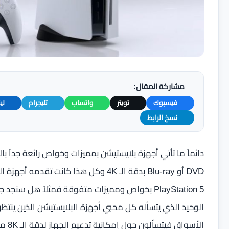
مشاركة المقال:
فيسبوك
تويتر
واتساب
تليجرام
لي
نسخ الرابط
دائماً ما تأتي أجهزة بلايستيشن بمميزات وخواص رائعة جداً بال
DVD أو Blu-ray بدقة الـ 4K وكل هذا كان
PlayStation 5 بخواص ومميزات متفوقة فمثلاً هل س
الوحيد الذي يتسأله كل محبي أجهزة البلايستيشن الذين ينتظر
الأسو