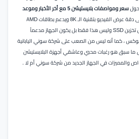
 حول
سعر ومواصفات بلايستيشن 5 مع أخر الأخبار وموعد
، ومن الرائع أن نرى جهاز بلايستيشن 5 يحتوي على دقة عرض الفيديو بتقنية الـ 8K ويدعم بطاقات AMD
Ryzen وأيضاً يمتلك معالج من سلسلة Radeon Navi وقرص تخزين SSD وليس هذا فقط بل يكون الجهاز مدعماً
في أجهزة الإكس بوكس ، كما أنه ليس من الصعب على شركة سوني اليابانية
 جهاز بلايستيشن يدعم محرك أقراص Blu-ray 4K ، كل ما سبق هو رغبات محبي وعاشقي أجهزة البلايستيشن
اص والمميزات في الجهاز الجديد من شركة سوني أم لا .