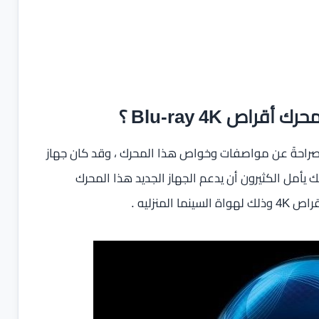
احةً عن مواصفات وخواص هذا المحرك ، وقد كان جهاز
Play لا يحتوي على محرك أقراص Blu-ray 4K ولذلك يأمل الكثيرون أن يدعم الجهاز الجديد هذا المحرك