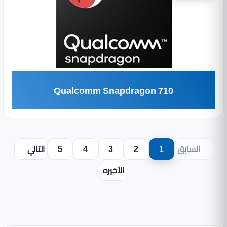
Qualcomm Snapdragon 710
السابق
1
2
3
4
5
التالي
الأخيره