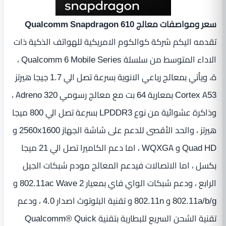
سعر ومواصفات معالج Qualcomm Snapdragon 610
تقدمه اليكم شركة كوالكوم الامريكية للهواتف الذكية ذات
الاداء المتوسط من سلسلة Qualcomm 6 Mobile Series ،
ة، ويأتي بمعالج رباعي الانوية بسرعة تصل الي 1.7 جيجا هيرتز
Cortex A53 بمعارية 64 بت مع معالج رسومي Adreno 320 ،
وذاكرة عشوائية من نوع LPDDR3 بسرعة تصل الي 800 ميجا
هيرتز ، والحد الأقصى للدعم على شاشة الجهاز 2560x1600 و
Quad HD و WQXGA ، اما دعم الكاميرا تصل الي 21 ميجا
بكسل ، اما الاتصالات فيدعم المعالج مودم شبكات الجيل
الرابع ، ودعم شبكات الواي فاي بمعيار 802.11ac Wave 2 و
802.11a/b/g و 802.11n و تقنية البلوتوث اصدار 4.0 ، ودعم
تقنية الشحن السريع للبطارية بتقنية Qualcomm® Quick