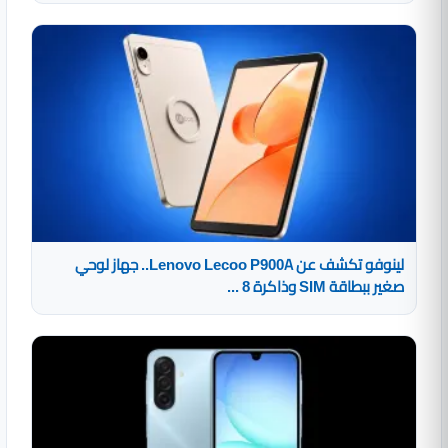
لينوفو تكشف عن Lenovo Lecoo P900A.. جهاز لوحي
صغير ببطاقة SIM وذاكرة 8 ...