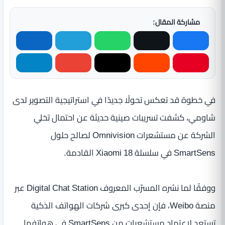
مشاركة المقال:
في خطوة قد تعكس تحولًا جديدًا في استراتيجية التصوير لدى
شاومي، كشفت تسريبات صينية حديثة عن احتمال تخلي
الشركة عن مستشعرات Omnivision لصالح حلول
SmartSens في سلسلة Xiaomi 18 القادمة.
ووفقًا لما نشره المسرّب المعروف Digital Chat Station عبر
منصة Weibo، فإن إحدى كبرى شركات الهواتف الذكية
تستعد لاعتماد مستشعرات من SmartSens في هواتفها