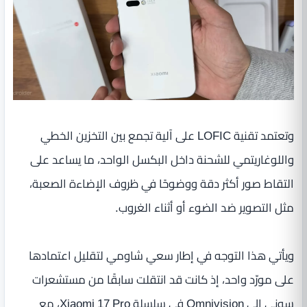
وتعتمد تقنية LOFIC على آلية تجمع بين التخزين الخطي
واللوغاريتمي للشحنة داخل البكسل الواحد، ما يساعد على
التقاط صور أكثر دقة ووضوحًا في ظروف الإضاءة الصعبة،
مثل التصوير ضد الضوء أو أثناء الغروب.
ويأتي هذا التوجه في إطار سعي شاومي لتقليل اعتمادها
على مورّد واحد، إذ كانت قد انتقلت سابقًا من مستشعرات
سوني إلى Omnivision في سلسلة Xiaomi 17 Pro، مع