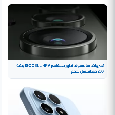
تسريبات: سامسونج تطور مستشعر ISOCELL HPA بدقة
200 ميجابكسل بحجم ...