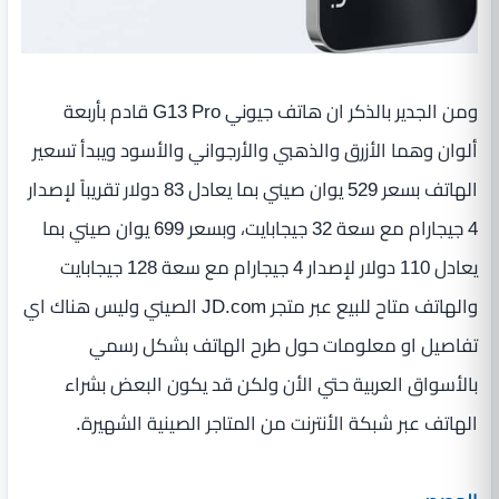
ومن الجدير بالذكر ان هاتف جيوني G13 Pro قادم بأربعة
ألوان وهما الأزرق والذهبي والأرجواني والأسود ويبدأ تسعير
الهاتف بسعر 529 يوان صيني بما يعادل 83 دولار تقريباً لإصدار
4 جيجارام مع سعة 32 جيجابايت، وبسعر 699 يوان صيني بما
يعادل 110 دولار لإصدار 4 جيجارام مع سعة 128 جيجابايت
والهاتف متاح للبيع عبر متجر JD.com الصيني وليس هناك اي
تفاصيل او معلومات حول طرح الهاتف بشكل رسمي
بالأسواق العربية حتي الأن ولكن قد يكون البعض بشراء
الهاتف عبر شبكة الأنترنت من المتاجر الصينية الشهيرة.