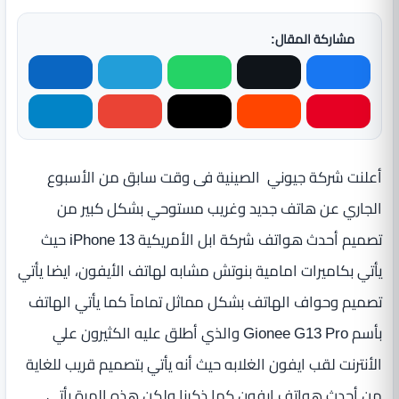
مشاركة المقال:
أعلنت شركة جيوني ‏ الصينية فى وقت سابق من الأسبوع
الجاري عن هاتف جديد وغريب مستوحي بشكل كبير من
تصميم أحدث هواتف شركة ابل الأمريكية iPhone 13 حيث
يأتي بكاميرات امامية بنوتش مشابه لهاتف الأيفون، ايضا يأتي
تصميم وحواف الهاتف بشكل مماثل تماماً كما يأتي الهاتف
بأسم Gionee G13 Pro والذي أطلق عليه الكثيرون علي
الأنترنت لقب ايفون الغلابه حيث أنه يأتي بتصميم قريب للغاية
من أحدث هواتف ايفون كما ذكرنا ولكن هذه المرة يأتي