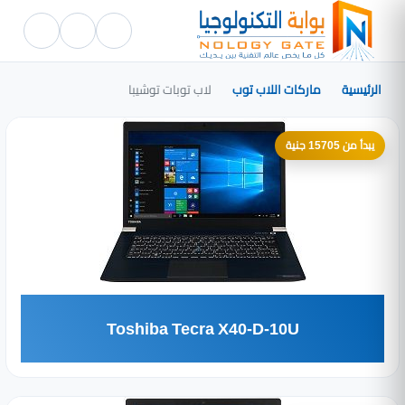
الرئيسية
ماركات اللاب توب
لاب توبات توشيبا
يبدأ من 15705 جنية
Toshiba Tecra X40-D-10U