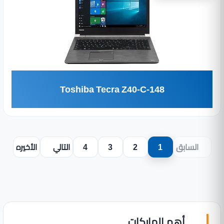
Toshiba Tecra Z40-C-148
السابق
1
2
3
4
التالي
الأخيره
أهم الماركات