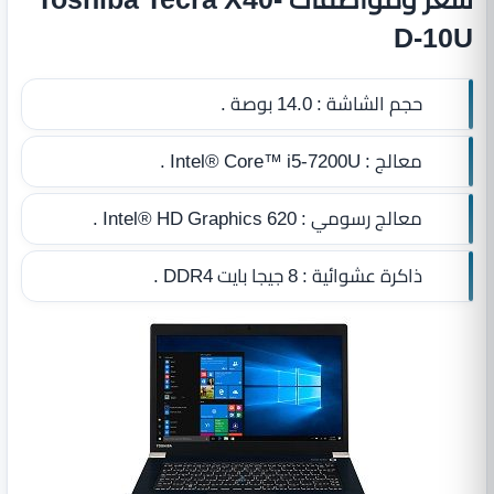
D-10U
حجم الشاشة :
14.0 بوصة .
معالج :
Intel® Core™ i5‎-7200U .
معالج رسومي :
Intel® HD Graphics 620 .
ذاكرة عشوائية :
8 جيجا بايت DDR4
.