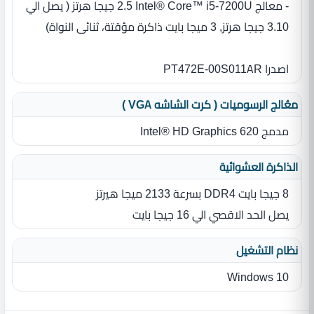
- معالج Intel® Core™ i5‎-7200U ‏2.5 جيجا هرتز ‏(‏ يصل الي
3.10 جيجا هرتز‏,‏ 3 ميجا بايت ذاكرة مؤقتة، ثنائى النواة‏)‏
اصدرا PT472E-00S011AR
معُالج الرسوميات ( كرت الشاشه VGA )
مدمج Intel® HD Graphics 620
الذاكرة العشوائية
8 جيجا بايت DDR4 بسرعة 2133 ميجا هيرتز
يصل الحد الاقصي الي 16 جيجا بايت
نظام التشغيل
Windows 10