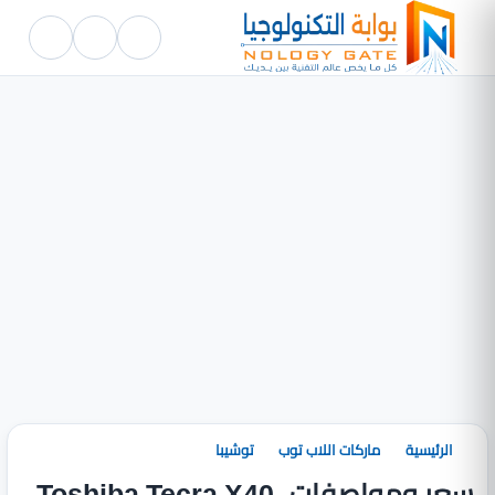
الرئيسية
ماركات اللاب توب
توشيبا
سعر ومواصفات Toshiba Tecra X40-