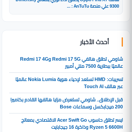
9300 علي منصة AnTuTu : ...
أحدث الأخبار
شاومي تطلق هاتفي Redmi 17 5G وRedmi 17 4G
عالميًا ببطارية 7500 مللي أمبير
تسريبات: HMD تستعد لإحياء هوية Nokia Lumia عالميًا
عبر هاتف Touch AI
قبل الإطلاق.. شاومي تستعرض مزايا هاتفها القادم بكاميرا
200 ميجابكسل وسماعات Bose
ايسر تطلق حاسوب Acer Swift Go الاقتصادي بمعالج
Ryzen 5 6600H وذاكرة 16 جيجابايت