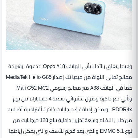
وفيما يتعلق بالأداء يأتي الهاتف Oppo A18 مدعومًا بشريحة
معالج ثماني النواة من ميديا تك إصدار MediaTek Helio G85
كما في الهاتف A38 مع معالج رسومي Mali G52 MC2
ويأتي مع ذاكرة وصول عشوائي بسعة 4 جيجابارام من نوع
LPDDR4x ويمكن إضافة 4 جيجابايت ذاكرة أفتراضية أضافيه
من خلال النظام وسعة تخزين داخلية تبلغ 128 جيجابايت من
نوع EMMC 5.1 والذي يعد قديم للأسف والتي يمكن زيادتها