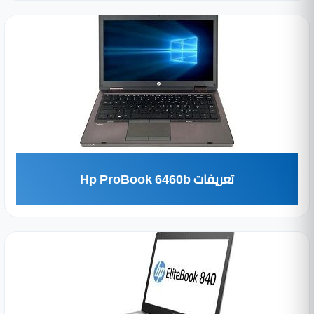
تعريفات Hp ProBook 6460b