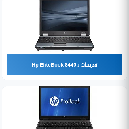
تعريفات Hp EliteBook 8440p