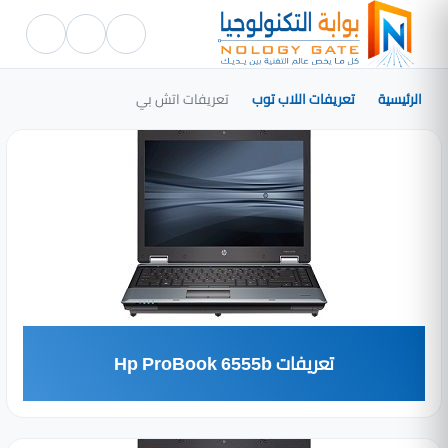
الرئيسية
تعريفات اللاب توب
تعريفات اتش بي
تعريفات Hp ProBook 6555b