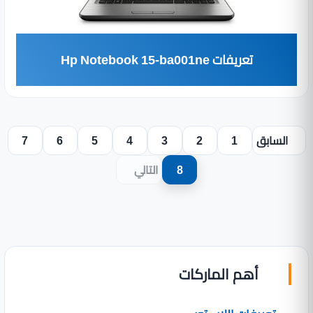
تعريفات Hp Notebook 15-ba001ne
السابق
1
2
3
4
5
6
7
8
التالي
أهم الماركات