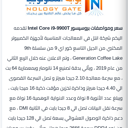
سعر ومواصفات بروسيسور Intel Core i9-9900T
تقدمه
اليكم شركة انتل في المعالجات المناسبة لأجهزة الكمبيوتر
المكتبي من الجيل التاسع كور اي 9 من سلسلة 9th
Generation Coffee Lake ، وتم الاعلان عنه خلال الربع الثاني
من عام 2019 ، ويأتي بدقة تصنيع 14 نانومتر وبمعمارية 64 بت
، مع سرعة معالجة 2.10 جيجا هيرتز و تصل السرعة القصوى
الي 4.40 جيجا هيرتز وذاكرة تخزين مؤقت ذكية 16 ميجا بايت ،
ويبلغ عدد الأنوية 8 نواة وعدد الانواية الوهمية 16 نواة مع
سرعة نقل البيانات تصل الي 8 جيجا بايت في الثانية DMI ، مع
دعم ذاكرة الوصول العشوائي بسعة تصل الي 128 جيجا بايت