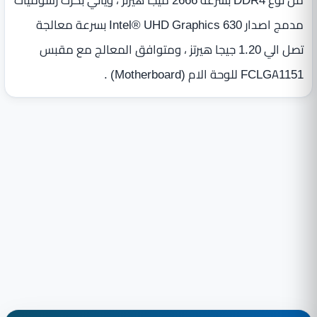
من نوع DDR4 بسرعة 2666 ميجا هيرتز ، ويأتي بكرت رسوميات
مدمج اصدار Intel® UHD Graphics 630 بسرعة معالجة
تصل الي 1.20 جيجا هيرتز ، ومتوافق المعالج مع مقبس
FCLGA1151 للوحة الام (Motherboard) .