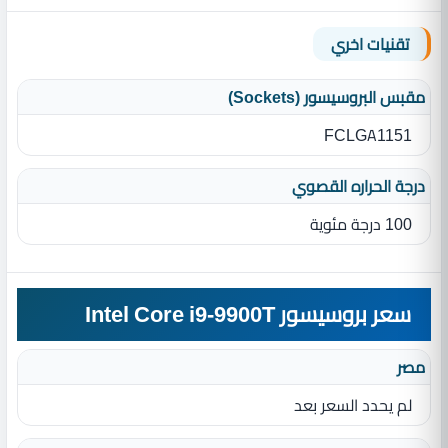
تقنيات اخري
مقبس البروسيسور (Sockets)
FCLGA1151
درجة الحراره القصوي
100 درجة مئوية
سعر بروسيسور Intel Core i9-9900T
مصر
لم يحدد السعر بعد