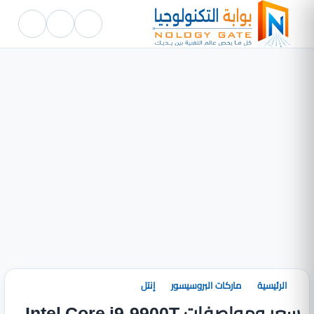
الرئيسية
ماركات البروسيسور
إنتل
سعر ومواصفات Intel Core i9-9900T