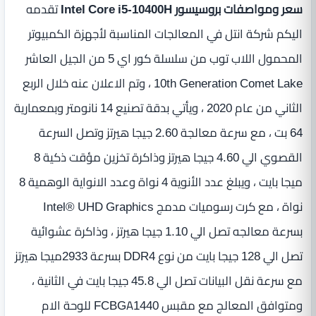
سعر ومواصفات بروسيسور Intel Core i5-10400H
تقدمه
اليكم شركة انتل في المعالجات المناسبة لأجهزة الكمبيوتر
المحمول اللاب توب من سلسلة كور اي 5 من الجيل العاشر
10th Generation Comet Lake ، وتم الاعلان عنه خلال الربع
الثاني من عام 2020 ، ويأتي بدقة تصنيع 14 نانومتر وبمعمارية
64 بت ، مع سرعة معالجة 2.60 جيجا هيرتز وتصل السرعة
القصوي الي 4.60 جيجا هيرتز وذاكرة تخزين مؤقت ذكية 8
ميجا بايت ، ويبلغ عدد الأنوية 4 نواة وعدد الانواية الوهمية 8
نواة ، مع كرت رسوميات مدمج Intel® UHD Graphics
بسرعة معالجه تصل الي 1.10 جيجا هيرتز ، وذاكرة عشوائية
تصل الي 128 جيجا بايت من نوع DDR4 بسرعة 2933ميجا هيرتز
مع سرعة نقل البيانات تصل الي 45.8 جيجا بايت في الثانية ،
ومتوافق المعالج مع مقبس FCBGA1440 للوحة الام