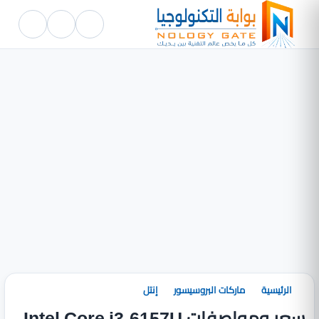
الرئيسية
ماركات البروسيسور
إنتل
سعر ومواصفات Intel Core i3-6157U