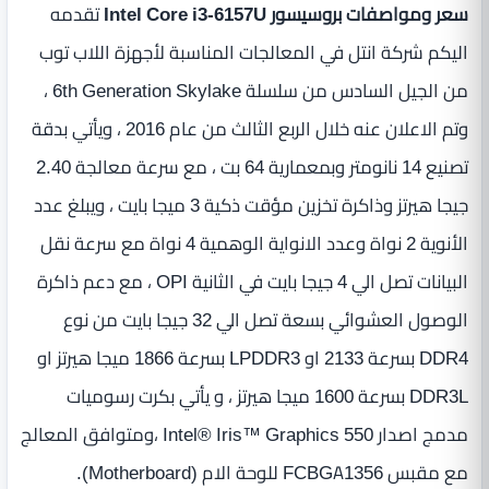
سعر ومواصفات بروسيسور Intel Core i3-6157U
تقدمه
اليكم شركة انتل في المعالجات المناسبة لأجهزة اللاب توب
من الجيل السادس من سلسلة 6th Generation Skylake ،
وتم الاعلان عنه خلال الربع الثالث من عام 2016 ، ويأتي بدقة
تصنيع 14 نانومتر وبمعمارية 64 بت ، مع سرعة معالجة 2.40
جيجا هيرتز وذاكرة تخزين مؤقت ذكية 3 ميجا بايت ، ويبلغ عدد
الأنوية 2 نواة وعدد الانواية الوهمية 4 نواة مع سرعة نقل
البيانات تصل الي 4 جيجا بايت في الثانية OPI ، مع دعم ذاكرة
الوصول العشوائي بسعة تصل الي 32 جيجا بايت من نوع
DDR4 بسرعة 2133 او LPDDR3 بسرعة 1866 ميجا هيرتز او
DDR3L بسرعة 1600 ميجا هيرتز ، و يأتي بكرت رسوميات
مدمج اصدار Intel® Iris™ Graphics 550 ،ومتوافق المعالج
مع مقبس FCBGA1356 للوحة الام (Motherboard).