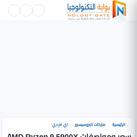
الرئيسية
ماركات البروسيسور
اي ام دي
سعر ومواصفات AMD Ryzen 9 5900X