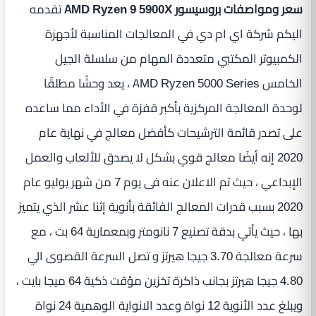
سعر ومواصفات بروسيسور AMD Ryzen 9 5900X
تقدمه
اليكم شركة اي ام دي في المعالجات المناسبة لأجهزة
الكمبيوتر المكتبي متعددة المهام من سلسلة الجيل
الخامس AMD Ryzen 5000 Series ، يعد وحشًا مطلقًا
لوحدة المعالجة المركزية بأكبر قفزة في الأداء مما ساعده
على تصدر قائمة الترشيحات كأفضل معالج في نهاية عام
2020 إنه أيضًا معالج قوي بشكل لا يصدق للألعاب والعمل
الإبداعي ، حيث تم الاعلان عنه فى يوم 7 من شهر يوليو عام
2020 بسبب قدرات المعالج الفائقة بأنوية إثنا عشر الذي يتميز
بها ، حيث يأتي بدقة تصنيع 7 نانومتر وبمعمارية 64 بت ، مع
سرعة معالجة 3.70 جيجا هيرتز و تصل السرعة القصوى الي
4.80 جيجا هيرتز بجانب ذاكرة تخزين مؤقت ذكية 64 ميجا بايت ،
ويبلغ عدد الأنوية 12 نواة وعدد الانواية الوهمية 24 نواة