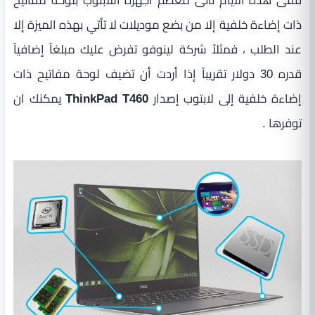
ففى هذه الأيام تأتى معظم أجهزة اللابتوب بلوحة مفاتيح
ذات إضاءة خلفية إلا من بضع موديلات لا تأتي بهذه الميزة إلا
عند الطلب ، فمثلاً شركة لينوفو تفرض عليك مبلغاً إضافياً
قدره 30 دولار تقريباً إذا أردت أن تضيف لوحة مفاتيح ذات
إضاءة خلفية إلى لابتوب إصدار
ThinkPad T460
يمكنك ان
توفرها .