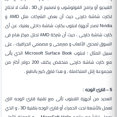
الفيديو أو برامج الفوتوشوب و تصميم ال 3D ، فأنت لا تحتاج
لكارت شاشة خارجى حيث أن بعض الشركات مثل AMD و
Nvidia تصدر أجهزة لابتوب بكارت شاشة داخلى يغنيك عن أى
كارت شاشة خارجى ، حيث أن شركة AMD تحتل مركز هام فى
السوق لمحبي الألعاب و مبرمجى و مصممي الجرافيك ، على
سبيل المثال ؛ لابتوب Microsoft Surface Book الذي يأتى
مع كارت شاشة خارجى منخفض يكلف 200 دولار أكثر من
مجموعة إنتل المتكاملة ، و هذا فارق كبير بالطبع .
5 – قارئ الوجه :
العديد من أجهزة اللابتوب تأتى مع تقنية قارئ الوجه التى
تعمل بالأشعة تحت الحمراء أو قارئ الوجه بتقنية 3D ، و الذي
يعمل غالباً مع برنامج MicroSoft Hello ، و للوهلة الأولى