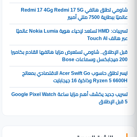
شاومي تطلق هاتفي Redmi 17 5G وRedmi 17 4G
عالميًا ببطارية 7500 مللي أمبير
تسريبات: HMD تستعد لإحياء هوية Nokia Lumia عالميًا
عبر هاتف Touch AI
قبل الإطلاق.. شاومي تستعرض مزايا هاتفها القادم بكاميرا
200 ميجابكسل وسماعات Bose
ايسر تطلق حاسوب Acer Swift Go الاقتصادي بمعالج
Ryzen 5 6600H وذاكرة 16 جيجابايت
تسريب جديد يكشف أهم مزايا ساعة Google Pixel Watch
5 قبل الإطلاق