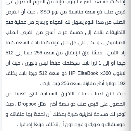
إذا كنت مستعداً لشراء لابتوب فإنه من المهم الحصول على
قرص صلب ذو سعة مناسبة من نوع SSD ، حيث أن القرص
الصلب من هذا النوع يسهل لك المهام و يسرع من عملية فتح
التطبيقات بثلاث إلى خمسة مرات أسرع من القرص الصلب
الديناميكى ، و لكن على كل حال فإنه كلما زادت السعة كلما
زاد الثمن ، فمثلاً فإن الإنتقال من سعة 256 جيجا إلى 512
جيجا أو إلى 1 تيرا بايت سيكلفك مبلغاً ليس بالهين ، حيث أن
لابتوب HP EliteBook x360 ذو سعة 512 جيجا بايت يكلف
192 دولاراً أكثر مقارنة بسعة 256 جيجا بايت .
حيث الآن لدينا خدمات التخزين السحابية التى تغنينا عن
الحصول على قرص صلب ذو سعة أكبر ، مثل Dropbox ، حيث
توفر لك مساحة تخزينية كبيرة يمكنك أن تحفظ بها ملفاتك و
موسيقاك و صورك و غيره دون أن تتكلف مبلغاً إضافياً .