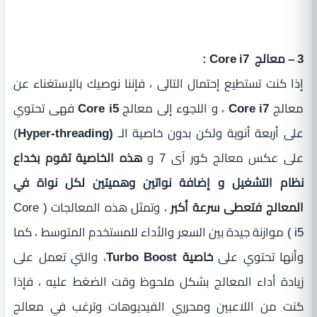
3 – معالج Core i7 :
إذا كنت تستطيع إحتمال التالى ، فإننا نوصيك بالإستغناء عن
معالج
Core i7
، و اللجوء إلى معالج
Core i5
فهى تحتوي
على أربعة أنوية ولكن بدون خاصية الـ
(Hyper-threading
)
على عكس معالج كور آى 7 و
هذه الخاصية تقوم بخداع
نظام التشغيل و إضافة نواتين وهميتين لكل نواة في
المعالج فتعطى سرعة أكبر
، وتمثل هذه المعالجات ( Core
i5 ) موازنة جيدة بين السعر والأداء للمستخدم المتوسط ، كما
وأنها تحتوي على
خاصية Turbo Boost
، والتي تعمل على
زيادة أداء المعالج بشكل ملحوظ وقت الضغط عليه ، فإذا
كنت من اللاعبين ومحرري الفيديوهات وترغب في معالج