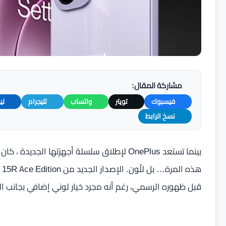
مشاركة المقال:
فيسبوك
تويتر
واتساب
تليجرام
لي
نسخ الرابط
بينما تستعد OnePlus لإطلاق سلسلة أجهزتها الجد
قبل ظهوره الرسمي، رغم أنه مجرد خيار لوني إضافي بجانب الأسود Charcoal Black والأخضر en