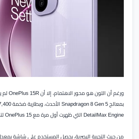
ورغم أن 
DetailMax Engine التي ظهرت أول مرة مع OnePlus 15 لتحسين التفاصيل البصرية وجودة المعالجة.