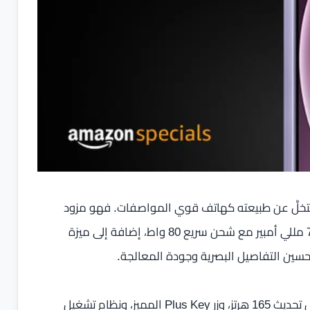
اللون هو محور الاهتمام، إلا أن OnePlus 15R لم يتخلَّ عن طبيعته كهاتف قوي المواصفات. فهو مزود
بمعالج Snapdragon 8 Gen 5 الأحدث، وبطارية ضخمة 7,400 مللي أمبير مع شحن سريع 80 واط، إضافة إلى ميزة
من حيث التجربة البصرية، يحصل المستخدم على شاشة بمعدل تحديث 165 هرتز، وزر Plus Key المميز، ونظام تشغيل