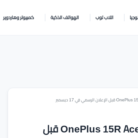
وجيا
اللاب توب
الهواتف الذكية
كمبيوتر وهاردوير
وان بلس تظهر هاتف OnePlus 15R Ace Edition قبل