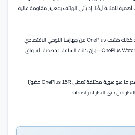
C. ويبدو أن الشركة أولت أهمية للمتانة أيضًا، إذ يأتي الهاتف بمعايير مقاومة عالية
ولم يكن الحديث عن الهاتف فقط؛ فحدث 17 ديسمبر سيشهد كذلك كشف OnePlus عن جهازها اللوحي الاقتصادي
الجديد OnePlus Pad Go 2 مع دعم 5G، بالإضافة إلى OnePlus Watch Lite—وإن كانت الساعة مخصصة لأسواق
في النهاية، الإصدار Electric Violet ليس مجرد “لون جديد” بقدر ما هو هوية مختلفة تعطي OnePlus 15R حضورًا
ظر قبل حتى النظر لمواصفاته.