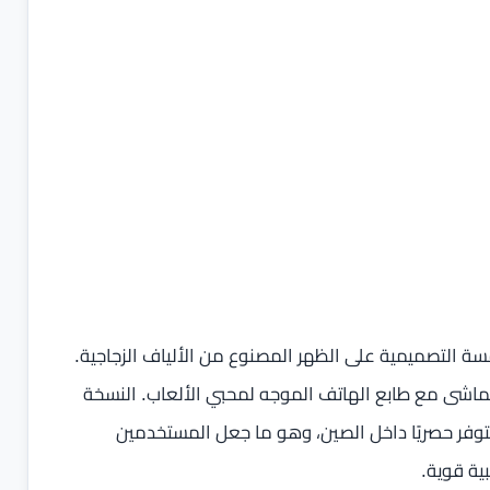
سة التصميمية على الظهر المصنوع من الألياف الزجاجية.
كة تشكيل السطح ليحمل نمط Ace خفيفًا يتماشى مع طابع الهاتف الموجه لمحبي الألعاب. النسخة
ذكّر كثيرًا بالإصدار البنفسجي من OnePlus Ace 6T المتوفر حصريًا داخل الصين، وهو ما جعل المستخدمين