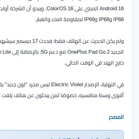
Android 16 المبني على olorOS 16
IP66 وIP68 وIP69 لمقاومة الماء والغبار.
خارج الهند في الوقت الحالي.
أقوى وسط منافسيه، خصوصًا لمن يبحثون عن هاتف يلفت الن
المصدر