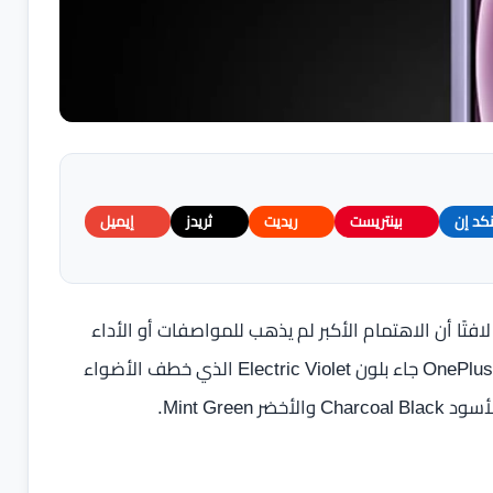
نكد إن
بينتريست
ريديت
ثريدز
إيميل
يدة ، كان لافتًا أن الاهتمام الأكبر لم يذهب للمواصفات أو الأداء
هذه المرة… بل للّون. الإصدار الجديد من OnePlus 15R Ace Edition جاء بلون Electric Violet الذي خطف الأضواء
Mint Gre.