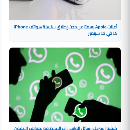
أعلنت Apple رسميًا عن حدث إطلاق سلسلة هواتف iPhone
15 في 12 سبتمبر
كيفية استرجاع رسائل الواتس اب المحذوفة لهواتف الايفون