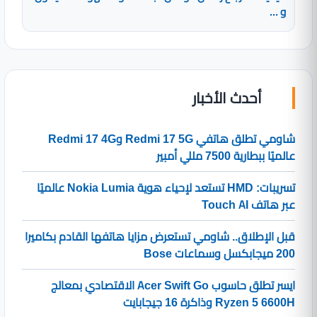
و ...
أحدث الأخبار
شاومي تطلق هاتفي Redmi 17 5G وRedmi 17 4G
عالميًا ببطارية 7500 مللي أمبير
تسريبات: HMD تستعد لإحياء هوية Nokia Lumia عالميًا
عبر هاتف Touch AI
قبل الإطلاق.. شاومي تستعرض مزايا هاتفها القادم بكاميرا
200 ميجابكسل وسماعات Bose
ايسر تطلق حاسوب Acer Swift Go الاقتصادي بمعالج
Ryzen 5 6600H وذاكرة 16 جيجابايت