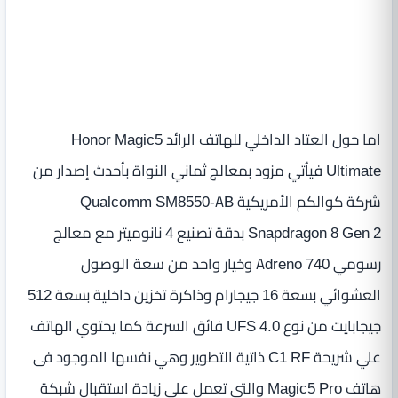
اما حول العتاد الداخلي للهاتف الرائد Honor Magic5
Ultimate فيأتي مزود بمعالج ثماني النواة بأحدث إصدار من
شركة كوالكم الأمريكية Qualcomm SM8550-AB
Snapdragon 8 Gen 2 بدقة تصنيع 4 نانوميتر مع معالج
رسومي Adreno 740 وخيار واحد من سعة الوصول
العشوائي بسعة 16 جيجارام وذاكرة تخزين داخلية بسعة 512
جيجابايت من نوع UFS 4.0 فائق السرعة كما يحتوي الهاتف
علي شريحة C1 RF ذاتية التطوير وهي نفسها الموجود فى
هاتف Magic5 Pro والتي تعمل علي زيادة استقبال شبكة