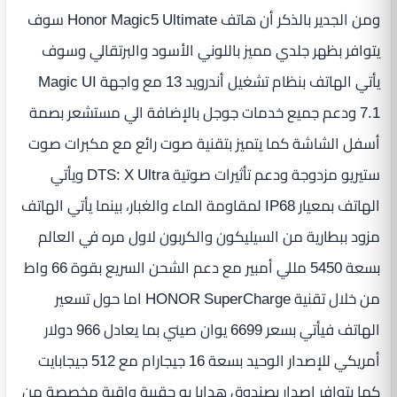
ومن الجدير بالذكر أن هاتف Honor Magic5 Ultimate سوف
يتوافر بظهر جلدي مميز باللوني الأسود والبرتقالي وسوف
يأتي الهاتف بنظام تشغيل أندرويد 13 مع واجهة Magic UI
7.1 ودعم جميع خدمات جوجل بالإضافة الي مستشعر بصمة
أسفل الشاشة كما يتميز بتقنية صوت رائع مع مكبرات صوت
ستيريو مزدوجة ودعم تأثيرات صوتية DTS: X Ultra ويأتي
الهاتف بمعيار IP68 لمقاومة الماء والغبار، بينما يأتي الهاتف
مزود ببطارية من السيليكون والكربون لاول مره في العالم
بسعة 5450 مللي أمبير مع دعم الشحن السريع بقوة 66 واط
من خلال تقنية HONOR SuperCharge اما حول تسعير
الهاتف فيأتي بسعر 6699 يوان صيني بما يعادل 966 دولار
أمريكي للإصدار الوحيد بسعة 16 جيجارام مع 512 جيجابايت
كما يتوافر إصدار بصندوق هدايا به حقيبة واقية مخصصة من