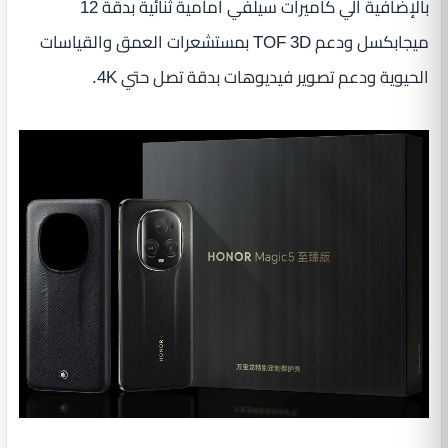
بالإضافية الي كاميرات سيلفي أمامية ثنائية بدقة 12
ميجابكسل ودعم TOF 3D بمستشعرات العمق والقياسات
الحيوية ودعم تصوير فيديوهات بدقة تصل حتي 4K.