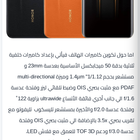
اما حول تكوين كاميرات الهاتف فيأتي بإعداد كاميرات خلفية
ثلاثية بدقة 50 ميجابكسل الأساسية بعدسة 23mm و
مستشعر بحجم 1/1.12" 1.4µm وميزة multi-directional
PDAF مع مثبت بصري OIS وضبط تلقائي ليزر وفتحة عدسة
f/1.6 الي جانب أخري فائقة الأتساع ultrawide بزاوية 122˚
وفتحة عدسة f/2.0 والأخيرة بمستشعر تليسكوب تليفوتو مع
تقريب بصري 3.5x بالإضافة الي مثبت بصري OIS وفتحة
عدسة f/3.0 ودعم TOF 3D للعمق مع فلاش LED،