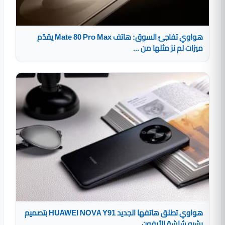
هواوي تفاجئ السوق: هاتف Mate 80 Pro Max يقدّم
ميزات لم نرَ مثلها من ...
هواوي تطلق هاتفها الجديد HUAWEI NOVA Y91 بتصميم
يشبه شاشة الأيفون