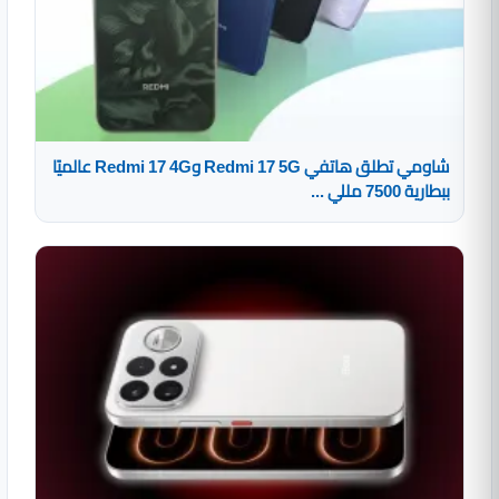
شاومي تطلق هاتفي Redmi 17 5G وRedmi 17 4G عالميًا
ببطارية 7500 مللي ...