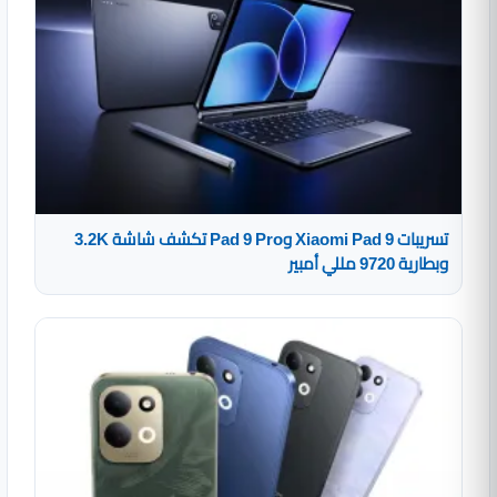
تسريبات Xiaomi Pad 9 وPad 9 Pro تكشف شاشة 3.2K
وبطارية 9720 مللي أمبير