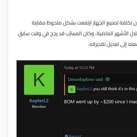
تسريبات حديثة من المسرّب المعروف Kepler_L2، فإن تكلفة تصنيع الجهاز ارتفعت بشكل ملحوظ مقارنة
خلال الأشهر الماضية. وكان المسرّب قد رجح في وقت سابق