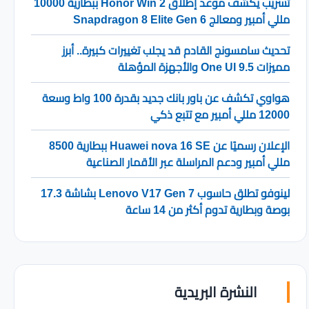
تسريب يكشف موعد إطلاق Honor Win 2 ببطارية 10000
مللي أمبير ومعالج Snapdragon 8 Elite Gen 6
تحديث سامسونج القادم قد يجلب تغييرات كبيرة.. أبرز
مميزات One UI 9.5 والأجهزة المؤهلة
هواوي تكشف عن باور بانك جديد بقدرة 100 واط وسعة
12000 مللي أمبير مع تتبع ذكي
الإعلان رسميًا عن Huawei nova 16 SE ببطارية 8500
مللي أمبير ودعم المراسلة عبر الأقمار الصناعية
لينوفو تطلق حاسوب Lenovo V17 Gen 7 بشاشة 17.3
بوصة وبطارية تدوم أكثر من 14 ساعة
النشرة البريدية