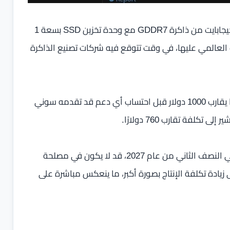
وتشير المعلومات المتداولة إلى أن الجهاز سيعتمد على 30 جيجابايت من ذاكرة GDDR7 مع وحدة تخزين SSD بسعة 1
 العالمي عليها، في وقت تتوقع فيه شركات تصنيع الذاكرة
ووفقًا للتقديرات الجديدة، ارتفعت تكلفة تصنيع الجهاز إلى ما يقارب 1000 دولار قبل احتساب أي دعم قد تقدمه سوني
لفة تقارب 760 دولارًا.
ويرى مراقبون أن تأجيل إطلاق PS6، الذي يُشاع أنه سيصل في النصف الثاني من عام 2027، قد لا يكون في مصلحة
ى زيادة تكلفة الإنتاج بصورة أكبر، ما ينعكس مباشرة على