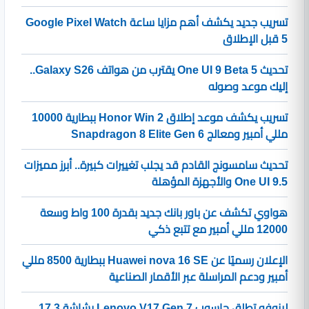
تسريب جديد يكشف أهم مزايا ساعة Google Pixel Watch
5 قبل الإطلاق
تحديث One UI 9 Beta 5 يقترب من هواتف Galaxy S26..
إليك موعد وصوله
تسريب يكشف موعد إطلاق Honor Win 2 ببطارية 10000
مللي أمبير ومعالج Snapdragon 8 Elite Gen 6
تحديث سامسونج القادم قد يجلب تغييرات كبيرة.. أبرز مميزات
One UI 9.5 والأجهزة المؤهلة
هواوي تكشف عن باور بانك جديد بقدرة 100 واط وسعة
12000 مللي أمبير مع تتبع ذكي
الإعلان رسميًا عن Huawei nova 16 SE ببطارية 8500 مللي
أمبير ودعم المراسلة عبر الأقمار الصناعية
لينوفو تطلق حاسوب Lenovo V17 Gen 7 بشاشة 17.3