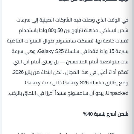
في الوقت الذي وصلت فيه الشركات الصينية إلى سرعات
شحن لاسلكي مذهلة تتراوح بين 50 و80 واط باستخدام
تقنيات خاصة بها، تمسكت سامسونج طوال السنوات الماضية
بسرعة 15 واط فقط في سلسلة Galaxy S25، وهي سرعة
بدت متواضعة أمام المنافسين — بل وحتى أمام آبل التي
تقدّم أداءً أعلى في هذا المجال ، لكن ابتداءً من يناير 2026،
ومع إطلاق سلسلة Galaxy S26 خلال حدث Galaxy
Unpacked، يبدو أن سامسونج ستبدأ أخيرًا في اللحاق بالركب.
شحن أسرع بنسبة 40%