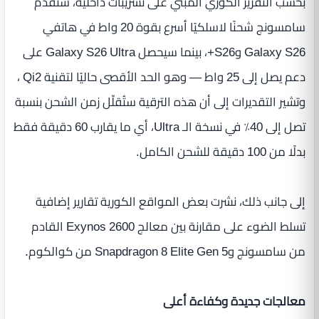
بحسب التقرير الكوري المبني على تسريبات داخلية، ستقدّم
سامسونج شحنًا لاسلكيًا أسرع بقوة 20 واط في هاتفي
Galaxy S26 وS26+، بينما سيحصل Galaxy S26 Ultra على
دعم يصل إلى 25 واط — وهو الحد الأقصى حاليًا لتقنية Qi2 ،
وتشير التقديرات إلى أن هذه الترقية ستُقلّل زمن الشحن بنسبة
تصل إلى 40٪ في نسخة الـ Ultra، أي ما يقارب 60 دقيقة فقط
بدلًا من 100 دقيقة للشحن الكامل.
إلى جانب ذلك، نشرت بعض المواقع الكورية تقارير إضافية
تسلط الضوء على مقارنة بين معالج Exynos 2600 القادم
من سامسونج وSnapdragon 8 Elite Gen 5 من كوالكوم.
معالجات جديدة وكفاءة أعلى