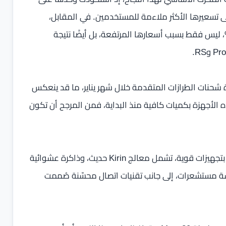
لى تسعيرها الأكثر ملاءمة للمستخدمين. في المقابل،
مت الإصدارات الأعلى فئة النسبة المتبقية البالغة 24%، ليس فقط بسبب أسعارها المرتفعة، بل أيضًا نتيجة
شحنات الطرازات المتقدمة خلال شهر يناير، ما قد ينعكس
ذه الأجهزة بكميات كافية منذ البداية، فمن المرجح أن تكون
من ناحية المواصفات، وصلت سلسلة Mate 80 إلى الأسواق بتجهيزات قوية، تشمل معالج Kirin حديث، وذاكرة عشوائية
على خمسة مستشعرات، إلى جانب تقنيات اتصال محسّنة صُممت