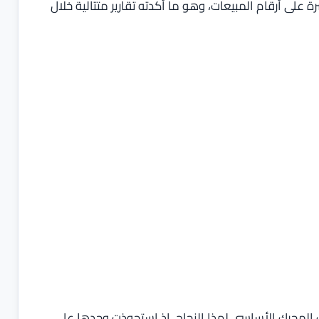
على أرقام المبيعات، وهو ما أكدته تقارير متتالية خلال
سريبات تشير إلى أن النسخة القياسية Mate 80 كانت المحرك الأساسي لهذا النجاح، إذ استحوذت وحدها على