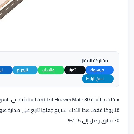
مشاركة المقال:
فيسبوك
تويتر
واتساب
تليجرام
لي
نسخ الرابط
سجّلت سلسلة Huawei Mate 80 انطلاقة 
70 بفارق وصل إلى 115%.