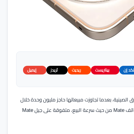
نكد إن
بينتريست
ريديت
ثريدز
إيميل
استثنائية في السوق الصينية، بعدما تجاوزت مبيعاتها حاجز مليون وحدة خلال
18 يومًا فقط. هذا الأداء السريع جعلها تتربع على صدارة هواتف Mate من حيث سرعة البيع، متفوقة على جيل Mate