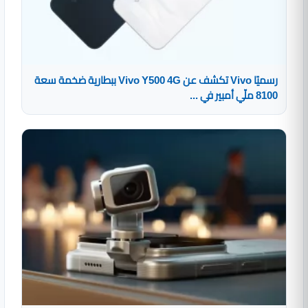
رسميًا Vivo تكشف عن Vivo Y500 4G ببطارية ضخمة سعة
8100 ملّي أمبير في ...