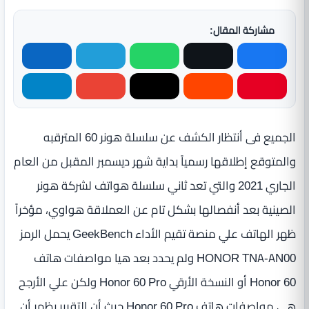
مشاركة المقال:
الجميع فى أنتظار الكشف عن سلسلة هونر 60 المترقبه
والمتوقع إطلاقها رسمياً بداية شهر ديسمبر المقبل من العام
الجاري 2021 والتي تعد ثاني سلسلة هواتف لشركة هونر
الصينية بعد أنفصالها بشكل تام عن العملاقة هواوي، مؤخراً
ظهر الهاتف علي منصة تقيم الأداء GeekBench يحمل الرمز
HONOR TNA-AN00 ولم يحدد بعد هيا مواصفات هاتف
Honor 60 أو النسخة الأرقي Honor 60 Pro ولكن علي الأرجح
هي مواصفات هاتف Honor 60 Pro حيث أن التقرير يظهر أن