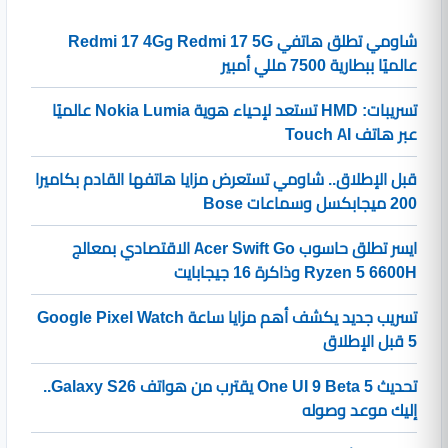
شاومي تطلق هاتفي Redmi 17 5G وRedmi 17 4G
عالميًا ببطارية 7500 مللي أمبير
تسريبات: HMD تستعد لإحياء هوية Nokia Lumia عالميًا
عبر هاتف Touch AI
قبل الإطلاق.. شاومي تستعرض مزايا هاتفها القادم بكاميرا
200 ميجابكسل وسماعات Bose
ايسر تطلق حاسوب Acer Swift Go الاقتصادي بمعالج
Ryzen 5 6600H وذاكرة 16 جيجابايت
تسريب جديد يكشف أهم مزايا ساعة Google Pixel Watch
5 قبل الإطلاق
تحديث One UI 9 Beta 5 يقترب من هواتف Galaxy S26..
إليك موعد وصوله