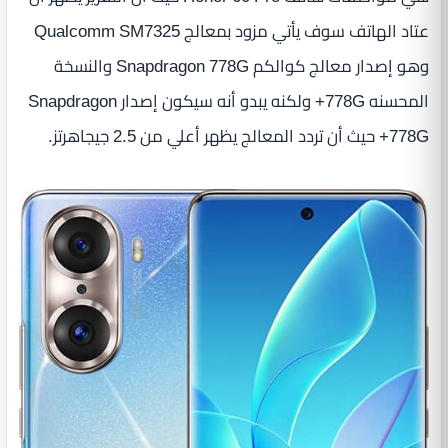
عتاد الهاتف سوف يأتي مزود بمعالج Qualcomm SM7325
وهو إصدار معالج كوالكم Snapdragon 778G والنسخة
المحسنه 778G+ ولكنه يبدو أنه سيكون إصدار Snapdragon
778G+ حيث أن تردد المعالج يظهر أعلي من 2.5 جيجاهرتز.