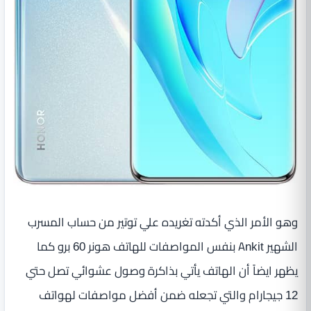
وهو الأمر الذي أكدته تغريده علي توتير من حساب المسرب
الشهير Ankit بنفس المواصفات للهاتف هونر 60 برو كما
يظهر ايضاً أن الهاتف يأتي بذاكرة وصول عشوائي تصل حتي
12 جيجارام والتي تجعله ضمن أفضل مواصفات لهواتف