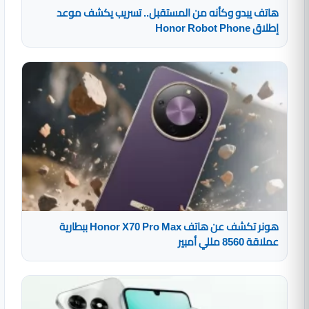
هاتف يبدو وكأنه من المستقبل.. تسريب يكشف موعد
إطلاق Honor Robot Phone
هونر تكشف عن هاتف Honor X70 Pro Max ببطارية
عملاقة 8560 مللي أمبير