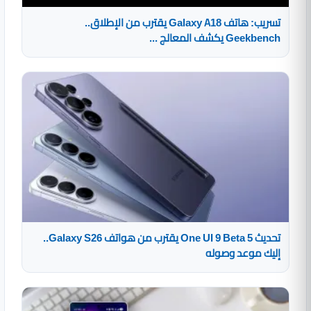
تسريب: هاتف Galaxy A18 يقترب من الإطلاق..
Geekbench يكشف المعالج ...
تحديث One UI 9 Beta 5 يقترب من هواتف Galaxy S26..
إليك موعد وصوله