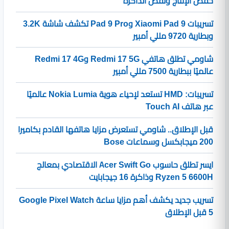
خفض الإنتاج ونقص الذاكرة
تسريبات Xiaomi Pad 9 وPad 9 Pro تكشف شاشة 3.2K
وبطارية 9720 مللي أمبير
شاومي تطلق هاتفي Redmi 17 5G وRedmi 17 4G
عالميًا ببطارية 7500 مللي أمبير
تسريبات: HMD تستعد لإحياء هوية Nokia Lumia عالميًا
عبر هاتف Touch AI
قبل الإطلاق.. شاومي تستعرض مزايا هاتفها القادم بكاميرا
200 ميجابكسل وسماعات Bose
ايسر تطلق حاسوب Acer Swift Go الاقتصادي بمعالج
Ryzen 5 6600H وذاكرة 16 جيجابايت
تسريب جديد يكشف أهم مزايا ساعة Google Pixel Watch
5 قبل الإطلاق