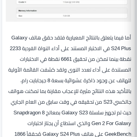
أما فيما يتعلق بالنتائج المعيارية فلقد حقق هاتف Galaxy
S24 Plus في الاختبار المستند على أداء النواة الفردية 2233
نقطة بينما تمكن من تحقيق 6661 نقطة في الاختبارات
المستندة على أداء تعدد النوى ولقد كشفت القائمة الأولية
للهاتف عن وجود ذاكرة عشوائية بسعة 8 جيجابايت رام،
بالتأكيد هذه النتائج مثيرة للإعجاب مقارنة بما تمكنت هواتف
جالكسي S23 من تحقيقه في وقت سابق من العام الجاري
حيث تم تجهيز سلسلة Galaxy S23 بمعالج Snapdragon 8
Gen 2 For Galaxy والذي استطاع أن يجتاز اختبارات
GeekBench على هاتف Galaxy S24 Plus مُحققاً 1866