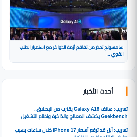
سامسونج تحذر من تفاقم أزمة الذواكر مع استمرار الطلب
القوي ...
أحدث الأخبار
تسريب: هاتف Galaxy A18 يقترب من الإطلاق..
Geekbench يكشف المعالج والذاكرة ونظام التشغيل
تسريب: أبل قد ترفع أسعار iPhone 17 خلال ساعات بسبب