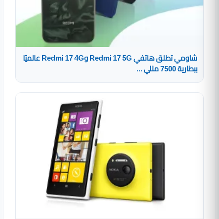
شاومي تطلق هاتفي Redmi 17 5G وRedmi 17 4G عالميًا
ببطارية 7500 مللي ...