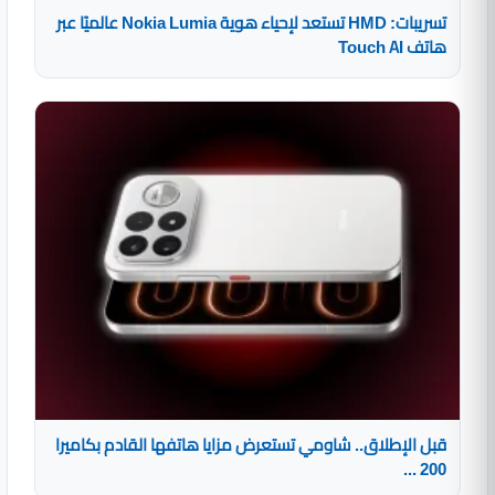
تسريبات: HMD تستعد لإحياء هوية Nokia Lumia عالميًا عبر
هاتف Touch AI
قبل الإطلاق.. شاومي تستعرض مزايا هاتفها القادم بكاميرا
200 ...