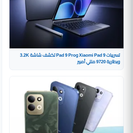
تسريبات Xiaomi Pad 9 وPad 9 Pro تكشف شاشة 3.2K
وبطارية 9720 مللي أمبير