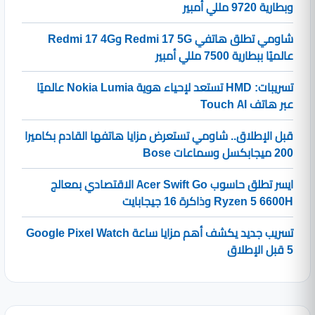
وبطارية 9720 مللي أمبير
شاومي تطلق هاتفي Redmi 17 5G وRedmi 17 4G
عالميًا ببطارية 7500 مللي أمبير
تسريبات: HMD تستعد لإحياء هوية Nokia Lumia عالميًا
عبر هاتف Touch AI
قبل الإطلاق.. شاومي تستعرض مزايا هاتفها القادم بكاميرا
200 ميجابكسل وسماعات Bose
ايسر تطلق حاسوب Acer Swift Go الاقتصادي بمعالج
Ryzen 5 6600H وذاكرة 16 جيجابايت
تسريب جديد يكشف أهم مزايا ساعة Google Pixel Watch
5 قبل الإطلاق