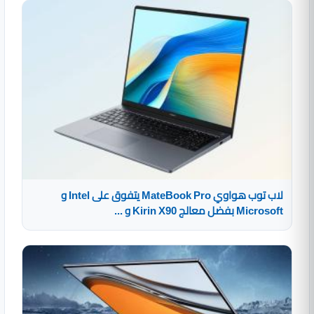
لاب توب هواوي MateBook Pro يتفوق على Intel و
Microsoft بفضل معالج Kirin X90 و ...