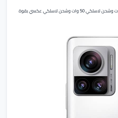
بطارية بسعة 4610 مللي أمبير مع شحن سريع سلكي 125 وات وشحن لاسلكي 50 وات وشحن لاسلكي عكسي بقوة