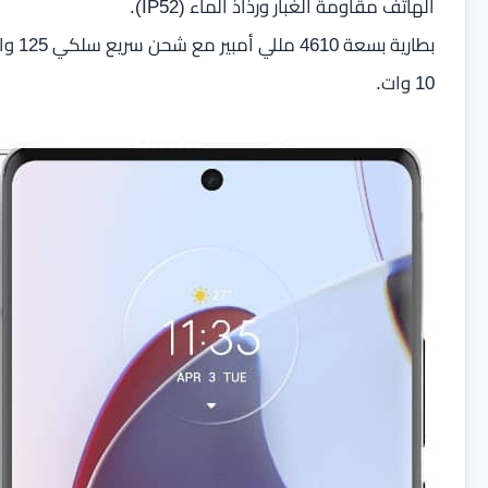
الهاتف مقاومة الغبار ورذاذ الماء (IP52).
10 وات.