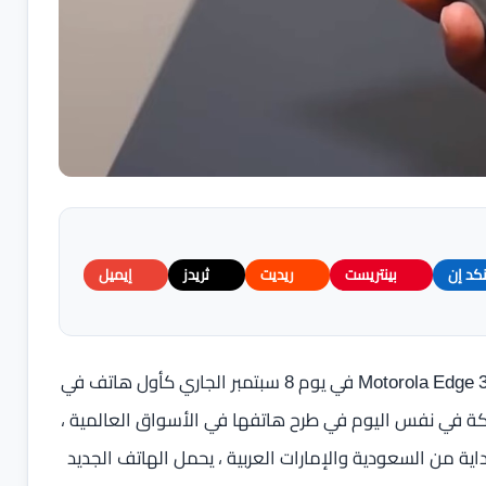
نكد إن
بينتريست
ريديت
ثريدز
إيميل
بعد إعلان شركة موتورولا عن هاتفها الثوري الجديد Motorola Edge 30 Ultra في يوم 8 سبتمبر الجاري كأول هاتف في
200 ميجا بكسل ، بدأت الشركة في نفس اليوم في طرح هاتفها في الأسواق العالمية ،
اية من السعودية والإمارات العربية ، يحمل الهاتف الجديد