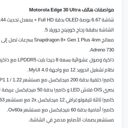
مواصفات هاتف Motorola Edge 30 Ultra
الشاشة بطبقة زجاج كورنينج جوريلا 5.
Adreno 730.
ذاكرة وصول عشوائية بسعة 8 جيجا بايت LPDDR5 مع ذاكرة تخزين 128 جيجا بايت UFS 3.1.
نظام تشغيل اندرويد 12 مع واجهة MyUI 4.0.
كاميرا ثالثة تليفوتوغرافي 12 ميجابكسل 2x مع مستشعر Sony IMX663 و فتحة f / 1.6 مع 30 إطارًا في الثانية.
كاميرا أمامية بدقة 60 ميجابكسل مع مستشعر Ov60a.
مستشعر بصمات الأصابع مدمج في الشاشة.