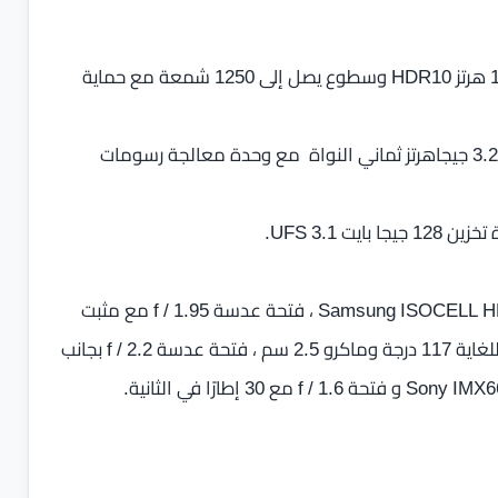
شاشة 6.67 بوصة OLED بدقة Full HD + بمعدل تحديث 144 هرتز HDR10 وسطوع يصل إلى 1250 شمعة مع حماية
معالج Snapdragon 8+ Gen 1 Plus 4nm بسرعات تصل إلى 3.2 جيجاهرتز ثماني النواة مع وحدة معالجة رسومات
كاميرا خلفية بدقة 200 ميجابكسل مع مستشعر Samsung ISOCELL HP1 1 / 1.22 ، فتحة عدسة f / 1.95 مع مثبت
بصري OIS فلاش LED و كاميرا بدقة 50 ميجابكسل عريضة للغاية 117 درجة وماكرو 2.5 سم ، فتحة عدسة f / 2.2 بجانب