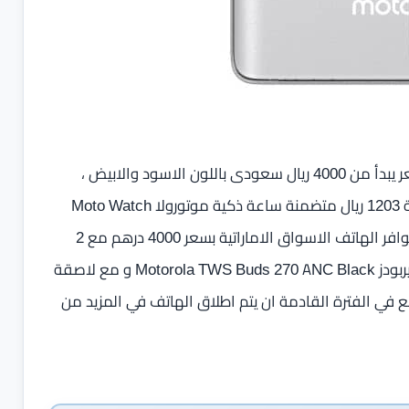
يتوفر الهاتف الان للشراء في المملكة العربية السعودية بسعر يبدأ من 4000 ريال سعودى باللون الاسود والابيض ،
وعند طلبه من متجر جرير سوف تحصل علي هدايا قيمه بقيمة 1203 ريال متضمنة ساعة ذكية ‎‎موتورولا ‎‎ ‎Moto Watch
‎100‎‎و مع اشتراك مجاني في StarzPlay‎ لمدة 6 اشهر ، مع توافر الهاتف الاسواق الاماراتية بسعر 4000 درهم مع 2
هدايا إضافية عن السوق السعودي والتي تضمن سماعات ايربودز Motorola TWS Buds 270 ANC Black و مع لاصقة
ة Diamond Glass Screen Protector ، ونتوقع في الفترة القادمة ان يتم اطلاق الهاتف في المزيد من