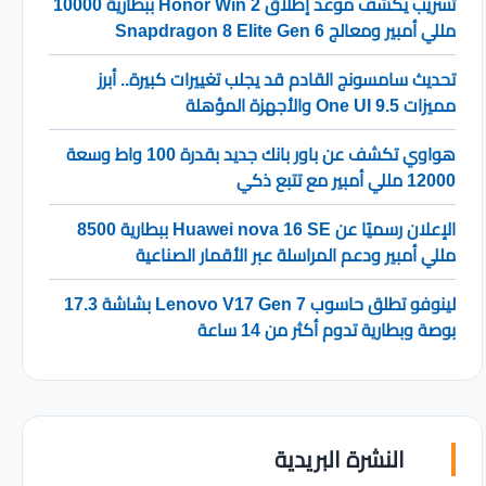
تسريب يكشف موعد إطلاق Honor Win 2 ببطارية 10000
مللي أمبير ومعالج Snapdragon 8 Elite Gen 6
تحديث سامسونج القادم قد يجلب تغييرات كبيرة.. أبرز
مميزات One UI 9.5 والأجهزة المؤهلة
هواوي تكشف عن باور بانك جديد بقدرة 100 واط وسعة
12000 مللي أمبير مع تتبع ذكي
الإعلان رسميًا عن Huawei nova 16 SE ببطارية 8500
مللي أمبير ودعم المراسلة عبر الأقمار الصناعية
لينوفو تطلق حاسوب Lenovo V17 Gen 7 بشاشة 17.3
بوصة وبطارية تدوم أكثر من 14 ساعة
النشرة البريدية