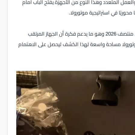
والعمل المتعدد وهذا النوع من الأجهزة يفتح الباب أمام
وفقًا للتقارير، ما زالت سلسلة Razr 70 مُخططًا لإطلاقها في منتصف 2026 وهو ما يدعم فكرة أن الجهاز المرتقب
 موتورولا مساحة واسعة لهذا الكشف ليحصل على الاهتمام