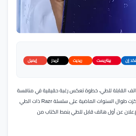
نكد إن
بينتريست
ريديت
ثريدز
إيميل
واتف القابلة للطي، خطوة تعكس رغبة حقيقية في منافسة
اللاعبين الكبار في هذا القطاع. فعلى الرغم من أن الشركة ركزت طوال السنوات الماضية على سلسلة Razr ذات الطي
شرات الأخيرة تقول إن 2026 قد يشهد الإعلان عن أول هاتف قابل للطي بنمط الكتاب من