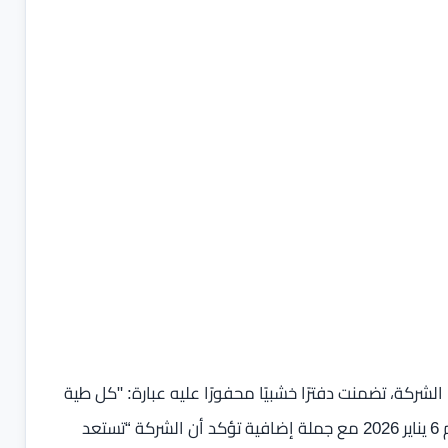
لشركة، تضمنت دفترًا خشبيًا محفورًا عليه عبارة: "كل طية
تكشف إمكانية" وإشارة إلى مؤتمر Lenovo Tech World يوم 6 يناير 2026 مع جملة إضافية تؤكد أن الشركة “تستعد