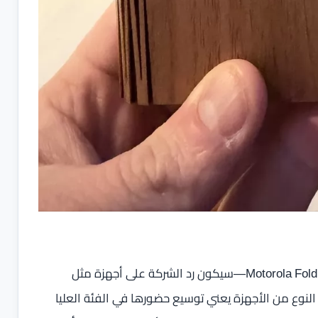
إذا صحت التوقعات، فإن الهاتف—الذي يُشار إليه حاليًا باسم Motorola Fold—سيكون رد الشركة على أجهزة مثل
Pixe. دخول موتورولا لهذا النوع من الأجهزة يعني توسيع حضورها في الفئة العليا