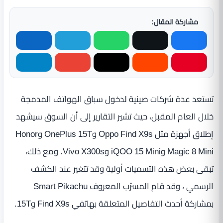
مشاركة المقال:
تستعد عدة شركات صينية لدخول سباق الهواتف المدمجة
خلال العام المقبل، حيث تشير التقارير إلى أن السوق سيشهد
إطلاق أجهزة مثل Oppo Find X9s وOnePlus 15T وHonor
Magic 8 Mini وiQOO 15 Mini وVivo X300s. ومع ذلك،
تبقى بعض هذه التسميات أولية وقد تتغير عند الكشف
الرسمي ، وقد قام المسرّب المعروف Smart Pikachu
بمشاركة أحدث التفاصيل المتعلقة بهاتفي Find X9s و15T.