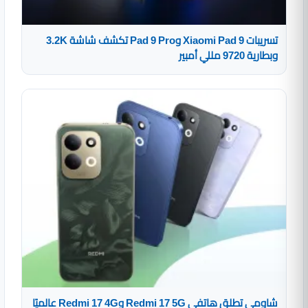
تسريبات Xiaomi Pad 9 وPad 9 Pro تكشف شاشة 3.2K
وبطارية 9720 مللي أمبير
شاومي تطلق هاتفي Redmi 17 5G وRedmi 17 4G عالميًا