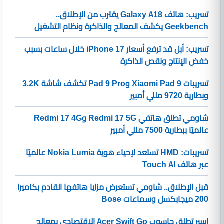
تسريب: هاتف Galaxy A18 يقترب من الإطلاق..
Geekbench يكشف المعالج والذاكرة ونظام التشغيل
تسريب: أبل قد ترفع أسعار iPhone 17 خلال ساعات بسبب
خفض الإنتاج ونقص الذاكرة
تسريبات Xiaomi Pad 9 وPad 9 Pro تكشف شاشة 3.2K
وبطارية 9720 مللي أمبير
شاومي تطلق هاتفي Redmi 17 5G وRedmi 17 4G
عالميًا ببطارية 7500 مللي أمبير
تسريبات: HMD تستعد لإحياء هوية Nokia Lumia عالميًا
عبر هاتف Touch AI
قبل الإطلاق.. شاومي تستعرض مزايا هاتفها القادم بكاميرا
200 ميجابكسل وسماعات Bose
ايسر تطلق حاسوب Acer Swift Go الاقتصادي بمعالج