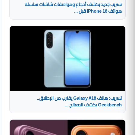
تسريب جديد يكشف أحجام ومواصفات شاشات سلسلة
هواتف iPhone 18 قبل ...
تسريب: هاتف Galaxy A18 يقترب من الإطلاق..
Geekbench يكشف المعالج ...