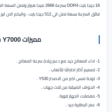
فائق السرعة بسعة تصل الي 512 جيجا بايت ، واليكم الان ابرز مميزات وعيوب الللاب توب .
مميزات Lenovo Legion Y7000
1- اداء المعالج جيد مع دعم زيادة سرعة المعالج .
2- تصميم أكثر احترافًا للألعاب .
3- لوحة لمس اكبر من الاصدار Y530 .
4- الحواف الضيقة من ثلاث جهات .
5- مفصلات الجهاز قوية .
6- عمر البطارية جيد .