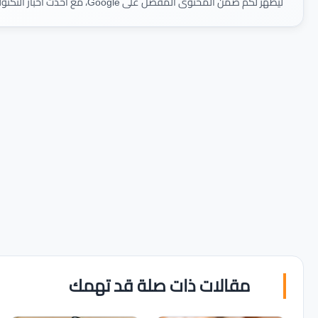
ليظهر لكم ضمن المحتوى المفضل على Google، مع أحدث أخبار التكنولوجيا والمراجعات أولًا بأول.
مقالات ذات صلة قد تهمك