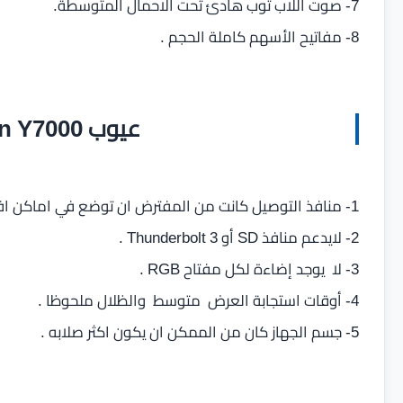
7- صوت اللاب توب هادئ تحت الاحمال المتوسطة.
8- مفاتيح الأسهم كاملة الحجم .
عيوب Lenovo Legion Y7000
1- منافذ التوصيل كانت من المفترض ان توضع في اماكن افضل .
2- لايدعم منافذ SD أو Thunderbolt 3 .
3- لا يوجد إضاءة لكل مفتاح RGB .
4- أوقات استجابة العرض متوسط والظلال ملحوظا .
5- جسم الجهاز كان من الممكن ان يكون اكثر صلابه .