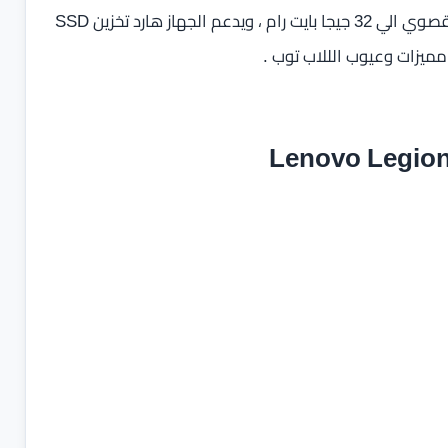
16 جيجا بايت DDR4‏ بسرعة 2666 ميجا هيرتز وتصل السعة القصوي الي 32 جيجا بايت رام ، ويدعم الجهاز هارد تخزين SSD