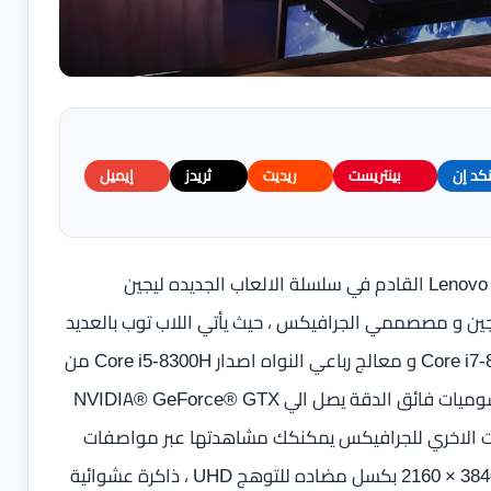
نكد إن
بينتريست
ريديت
ثريدز
إيميل
نستعرض لكم اليوم مميزات وعيوب لاب توب Lenovo Legion Y7000 القادم في سلسلة الالعاب الجديده ليجين
ن و مصصممي الجرافيكس ، حيث يأتي اللاب توب بالعديد
من المميزات بأصدارين بمعالج سدادسي النواه اصدار Core i7-8750H و معالج رباعي النواه اصدار Core i5-8300H من
معالجات الجيل الثامن من شركة انتل الامريكية ، مع كرت رسوميات فائق الدقة يصل الي NVIDIA® GeForce® GTX
G مع العديد من الاختيارات الاخري للجرافيكس يمكنكك مشاهدتها عبر مواصفات
الللاب توب عبر بوابة التكنولجيا ،ويتضمن شاشة عرض بدقة 3840 × 2160 بكسل مضاده للتوهج UHD ، ذاكرة عشوائية