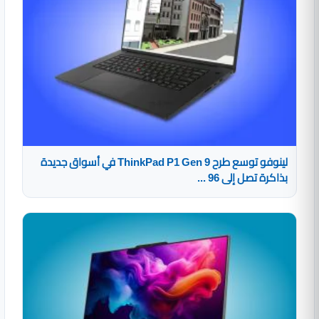
لينوفو توسع طرح ThinkPad P1 Gen 9 في أسواق جديدة
بذاكرة تصل إلى 96 ...