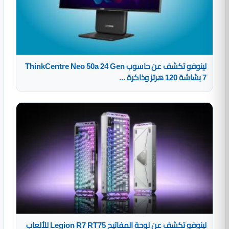
لينوفو تكشف عن حاسوب ThinkCentre Neo 50a 24 Gen
7 بشاشة 120 هرتز وذاكرة ...
لينوفو تكشف عن لوحة المفاتيح Legion R7 RT75 للألعاب