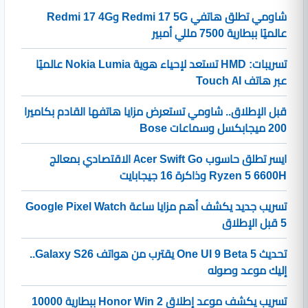
شاومي تطلق هاتفي Redmi 17 5G وRedmi 17 4G
عالميًا ببطارية 7500 مللي أمبير
تسريبات: HMD تستعد لإحياء هوية Nokia Lumia عالميًا
عبر هاتف Touch AI
قبل الإطلاق.. شاومي تستعرض مزايا هاتفها القادم بكاميرا
200 ميجابكسل وسماعات Bose
ايسر تطلق حاسوب Acer Swift Go الاقتصادي بمعالج
Ryzen 5 6600H وذاكرة 16 جيجابايت
تسريب جديد يكشف أهم مزايا ساعة Google Pixel Watch
5 قبل الإطلاق
تحديث One UI 9 Beta 5 يقترب من هواتف Galaxy S26..
إليك موعد وصوله
تسريب يكشف موعد إطلاق Honor Win 2 ببطارية 10000