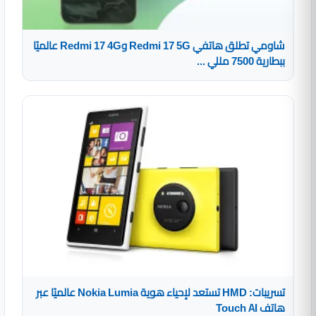
شاومي تطلق هاتفي Redmi 17 5G وRedmi 17 4G عالميًا
ببطارية 7500 مللي ...
تسريبات: HMD تستعد لإحياء هوية Nokia Lumia عالميًا عبر
هاتف Touch AI