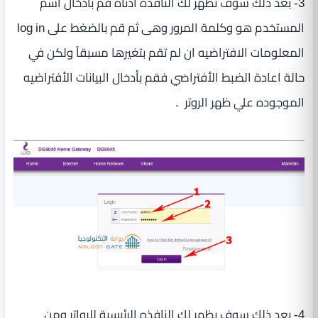
3- بعد ذلك سوف تظهر لك النافذة ادناه قم بادخال اسم
المستخدم هو وكلمة المرور وهى ثم قم بالضغط على log in
المعلومات الافتراضيه ان لم تقم بتغيرها مسبقاً ولكن في
حالة اعادة الضبط الأفتراضي فقم بأدخال البيانات الأفتراضيه
الموجوده علي ظهر الروتر .
4- بعد ذلك سوف يظهر لك النافذه الرئيسية للرواتر ومن