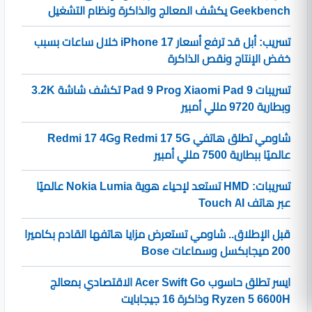
Geekbench يكشف المعالج والذاكرة ونظام التشغيل
تسريب: أبل قد ترفع أسعار iPhone 17 خلال ساعات بسبب
خفض الإنتاج ونقص الذاكرة
تسريبات Xiaomi Pad 9 وPad 9 Pro تكشف شاشة 3.2K
وبطارية 9720 مللي أمبير
شاومي تطلق هاتفي Redmi 17 5G وRedmi 17 4G
عالميًا ببطارية 7500 مللي أمبير
تسريبات: HMD تستعد لإحياء هوية Nokia Lumia عالميًا
عبر هاتف Touch AI
قبل الإطلاق.. شاومي تستعرض مزايا هاتفها القادم بكاميرا
200 ميجابكسل وسماعات Bose
ايسر تطلق حاسوب Acer Swift Go الاقتصادي بمعالج
Ryzen 5 6600H وذاكرة 16 جيجابايت