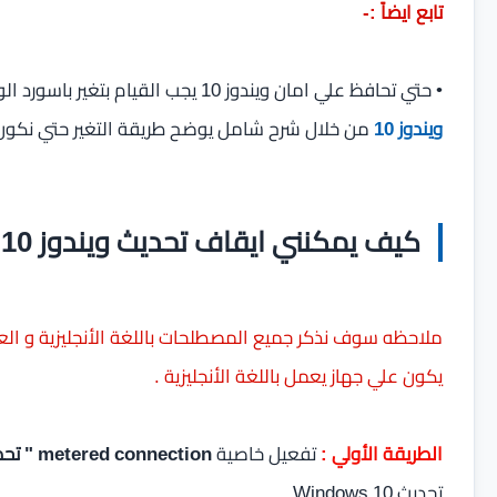
تابع ايضاً :-
• حتي تحافظ علي امان ويندوز 10 يجب القيام بتغير باسورد الويندوز كل فترة لذلك يمكنك التعرف علي
ويندوز 10
من خلال شرح شامل يوضح طريقة التغير حتي نكون 
كيف يمكنني ايقاف تحديث ويندوز 10 بدون برنامج ؟
ملاحظه سوف نذكر جميع المصطلحات باللغة الأنجليزية و ا
يكون علي جهاز يعمل باللغة الأنجليزية .
الطريقة الأولي :
تفعيل خاصية
metered connection
" تحد
تحديث Windows 10 .