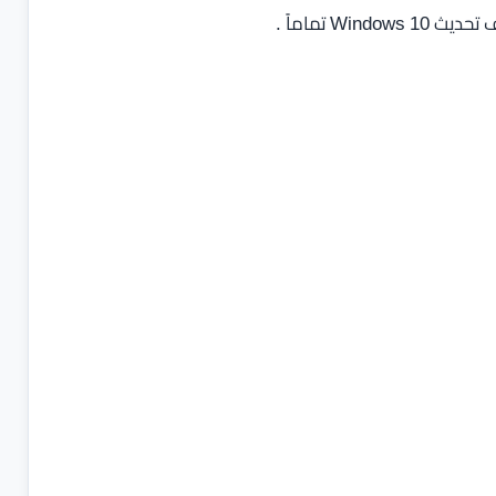
W تماماً .