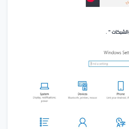
والشبكات "
.