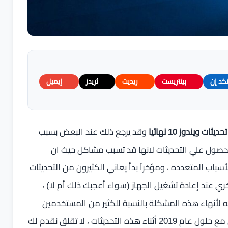
نكد إن
بينتريست
ريديت
ثريدز
إيميل
ت ويندوز 10 نهائيا
وقد يرجع ذلك عند البعض بسبب
لحصول علي التحديثات لانها قد تسبب مشاكل حيث ان
باب المتعدده ، ومؤخراً بدأ يعاني الكثيرون من التحديثات
اخري عند إعادة تشغيل الجهاز (سواء أعجبك ذلك أم لا) ،
لأنهاء هذه المشكلة بالنسبة للكثير من المستخدمين
وخاصة لمن يعانون من بطئ الانترنت في البلدان النامية حتي مع حلول عام 2019 أثناء هذه التحديثات ، لا تقلق نقدم لك