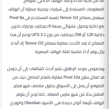
أما من ناحية الأداء وعتاد الهاتف الداخلي، فتوضح
المعلومات المستندة إلى شيفرات برمجية مسرّبة أن الهاتف
سيعمل بمعالج Tensor G4 نفسه المستخدم في Pixel 9a
مع ذاكرة وصول عشوائي بسعة 8 جيجابايت وخيارات تخزين
داخلية 128 أو 256 جيجابايت من نوع UFS 3.1 ورغم أن هذا
المعالج لا يُعد الأحدث مقارنة بمعالج Tensor G5 إلا أنه لا
يزال يوفر أداءً مناسبًا لفئة الهاتف السعرية.
وبخصوص موعد الإطلاق، تشير أحدث الشائعات إلى أن جوجل
قد تعجّل بطرح Pixel 10a مقارنة بالعام الماضي حيث من
المتوقع أن يصل إلى الأسواق بحلول منتصف شهر فبراير
المقبل بدلًا من شهر مارس المعتاد. كما يُرجح أن يتوفر
الهاتف بأربعة ألوان جديدة هي الأسود Obsidian والوردي