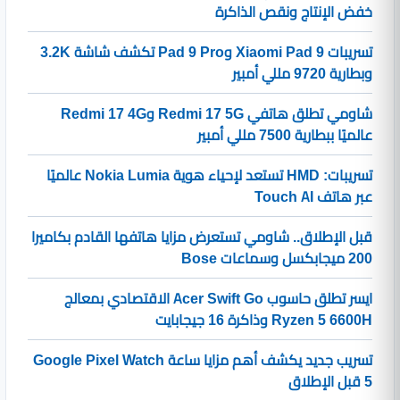
خفض الإنتاج ونقص الذاكرة
تسريبات Xiaomi Pad 9 وPad 9 Pro تكشف شاشة 3.2K
وبطارية 9720 مللي أمبير
شاومي تطلق هاتفي Redmi 17 5G وRedmi 17 4G
عالميًا ببطارية 7500 مللي أمبير
تسريبات: HMD تستعد لإحياء هوية Nokia Lumia عالميًا
عبر هاتف Touch AI
قبل الإطلاق.. شاومي تستعرض مزايا هاتفها القادم بكاميرا
200 ميجابكسل وسماعات Bose
ايسر تطلق حاسوب Acer Swift Go الاقتصادي بمعالج
Ryzen 5 6600H وذاكرة 16 جيجابايت
تسريب جديد يكشف أهم مزايا ساعة Google Pixel Watch
5 قبل الإطلاق