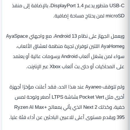
USB-C متطور يدعم DisplayPort 1.4، بالإضافة إلى منفذ
microSD لمن يحتاج مساحة إضافية.
ويعمل الجهاز على نظام Android 13، مع واجهتي AyaSpace
وAyaHome اللتين توفران تجربة منظمة لعشاق الألعاب،
سواء لمن يشغل ألعاب Android برسومات عالية أو يعتمد
على المحاكيات أو حتى بث ألعاب Xbox عبر الإنترنت.
ولم تتوقف Ayaneo عند هذا الحد، فقد أعلنت مؤخرًا أجهزة
أخرى مثل Pocket Vert بشاشة LTPS أصغر ولوحة لمس
خفية، وكذلك Next 2 الذي يأتي بمعالج Ryzen AI Max+
395 ويقدم مستوى أعلى للاعبين الباحثين عن أداء فئة عليا.