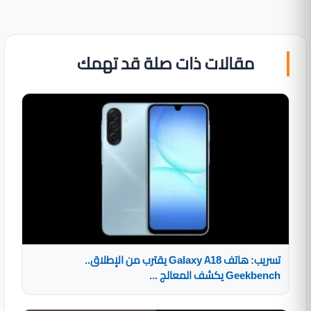
مقالات ذات صلة قد تهمك
تسريب: هاتف Galaxy A18 يقترب من الإطلاق..
Geekbench يكشف المعالج ...