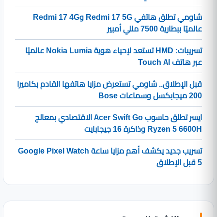
شاومي تطلق هاتفي Redmi 17 5G وRedmi 17 4G
عالميًا ببطارية 7500 مللي أمبير
تسريبات: HMD تستعد لإحياء هوية Nokia Lumia عالميًا
عبر هاتف Touch AI
قبل الإطلاق.. شاومي تستعرض مزايا هاتفها القادم بكاميرا
200 ميجابكسل وسماعات Bose
ايسر تطلق حاسوب Acer Swift Go الاقتصادي بمعالج
Ryzen 5 6600H وذاكرة 16 جيجابايت
تسريب جديد يكشف أهم مزايا ساعة Google Pixel Watch
5 قبل الإطلاق