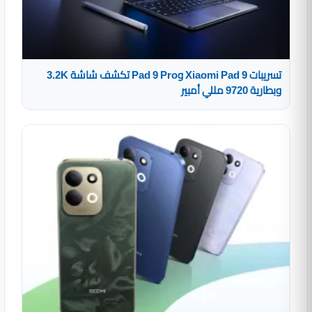
تسريبات Xiaomi Pad 9 وPad 9 Pro تكشف شاشة 3.2K
وبطارية 9720 مللي أمبير