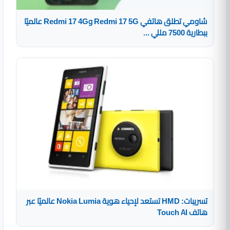
شاومي تطلق هاتفي Redmi 17 5G وRedmi 17 4G عالميًا
ببطارية 7500 مللي ...
تسريبات: HMD تستعد لإحياء هوية Nokia Lumia عالميًا عبر
هاتف Touch AI