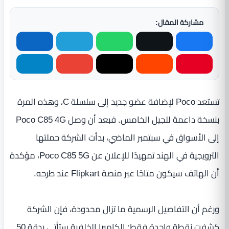
مشاركة المقال:
تستعد Poco لإضافة عضو جديد إلى سلسلة C، وهذه المرة
بنسخة داعمة للجيل الخامس. فبعد أن وصل Poco C85 4G
إلى الأسواق في سبتمبر الماضي، بدأت الشركة حملتها
الترويجية في الهند تمهيدًا للإعلان عن Poco C85 5G، مؤكدة
أن الهاتف سيكون متاحًا عبر منصة Flipkart عند طرحه.
ورغم أن التفاصيل الرسمية ما تزال محدودة، فإن الشركة
كشفت نقطة واحدة فقط: الكاميرا الخلفية ستأتي بدقة 50