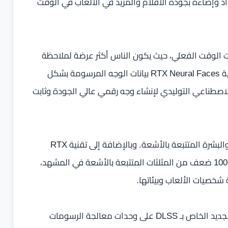
واد وإضاءة بجودة الأفلام والمزيد في الألعاب في الوقت
 الوقت الفعلي، حيث يكون الناس أكثر عرضة لملاحظة
أدق الأخطاء أو العيوب في الشخصيات الرقمية. تستخدم تقنية RTX Neural Faces بيانات الوجه المرسومة بشكل
لاصطناعي التوليدي لإنشاء وجه رقمي عالي الجودة وثابت
تُعزز تقنية RTX Neural Faces بتقنيات RTX الجديدة للشعر والبشرة المتتبعة بالأشعة. وبالإضافة إلى تقنية RTX
Mega Geometry الجديدة التي تُمكّن من عرض ما يصل إلى 100 ضعف من المثلثات المتتبعة بالأشعة في المشهد،
خصيات الألعاب وبيئاتها.
تُبرز قوة العرض العصبي، وتقنية DLSS 4، ونموذج التحويل الجديد الخاص بـ DLSS على وحدات معالجة الرسومات