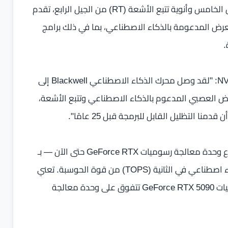
بفضل معمارية NVIDIA Blackwell وأنوية Tensor من الجيل الخامس وأنوية تتبع الأشعة (RT) من الجيل الرابع، تقدم
ة في تقنيات العرض المدعومة بالذكاء الاصطناعي، بما في ذلك برامج
.
قال جنسن هوانغ، المؤسس والرئيس التنفيذي لشركة NVIDIA: "لقد وصل محرك الذكاء الاصطناعي Blackwell إلى
رض العصبي المدعوم بالذكاء الاصطناعي وتتبع الأشعة،
 التظليل القابل للبرمجة قبل 25 عامًا".
تتميز وحدة معالجة الرسوميات GeForce RTX 5090 — أسرع وحدة معالجة رسوميات GeForce RTX حتى الآن — بـ
92 مليار ترانزستور، مما يوفر أكثر من 3352 تريليون عملية ذكاء اصطناعي في الثانية (TOPS) من قوة الحوسبة. تعني
ابتكارات بنية Blackwell و DLSS 4 أن وحدة معالجة الرسوميات GeForce RTX 5090 تتفوق على وحدة معالجة