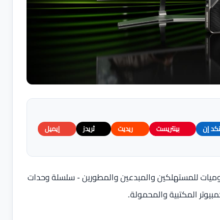
نكد إن
بينتريست
ريديت
ثريدز
إيميل
عالجة الرسوميات للمستهلكين والمبدعين والمطورين - سلسلة وحدات