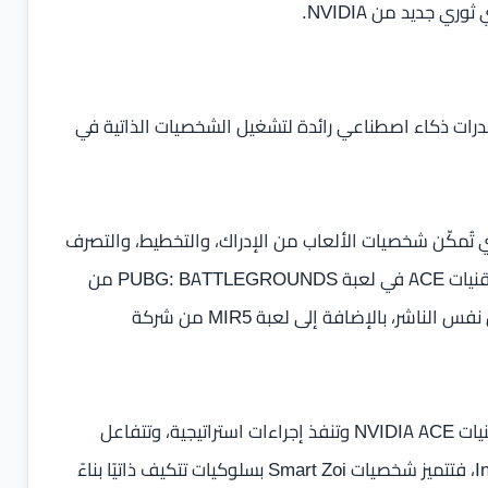
ر وحدات معالجة الرسومات GeForce RTX 50 Series قدرات ذكاء اصطناعي رائدة لتشغيل الشخصيات الذاتية في
NVIDIA مجموعة جديدة من تقنيات NVIDIA ACE التي تُمكّن شخصيات الألعاب من الإدراك، والتخطيط، والتصرف
مثل اللاعبين البشر. يتم دمج الشخصيات الذاتية المدعومة بتقنيات ACE في لعبة PUBG: BATTLEGROUNDS من
شركة KRAFTON ولعبة InZOI القادمة لمحاكاة الحياة من نفس الناشر، بالإضافة إلى لعبة MIR5 من شركة
في لعبة PUBG، تخطط الشخصيات المصاحبة المدعومة بتقنيات NVIDIA ACE وتنفذ إجراءات استراتيجية، وتتفاعل
ديناميكيًا مع اللاعبين البشر لضمان البقاء. أما في لعبة InZOI، فتتميز شخصيات Smart Zoi بسلوكيات تتكيف ذاتيًا بناءً