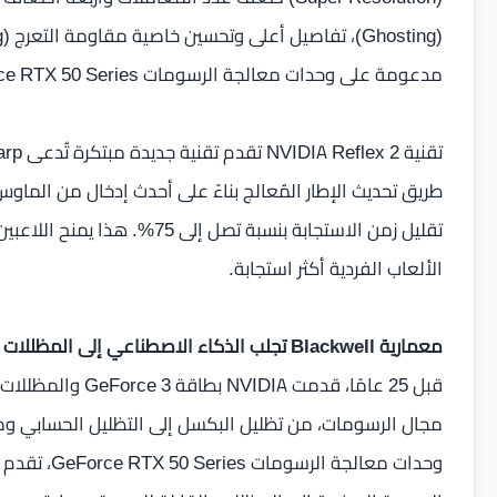
مدعومة على وحدات معالجة الرسومات GeForce RTX 50 Series في أكثر من 75 لعبة وتطبيق عند الإطلاق.
تقليل زمن الاستجابة بنسبة تصل 
الألعاب الفردية أكثر استجابة.
معمارية Blackwell تجلب الذكاء الاصطناعي إلى المظللات (Shaders)
قبل 25 عامًا، قدمت
مجال الرسومات، من تظليل البكسل إلى التظليل الحسابي وص