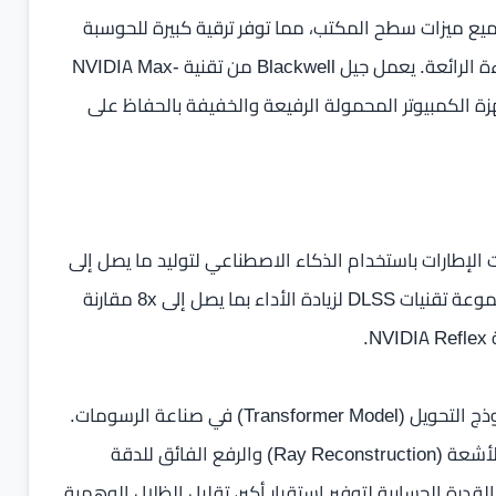
 المحمولة مع جميع ميزات سطح المكتب، مما توفر ترقية كبيرة للحوسبة
المحمولة، بما في ذلك قدرات الرسومات غير العادية والكفاءة الرائعة. يعمل جيل Blackwell من تقنية NVIDIA Max-
ة بنسبة تصل إلى 40%، ويسمح لأجهزة الكمبيوتر المحمولة الرفيعة والخفيفة بالحفاظ على
Multi Frame Genera لتعزيز معدلات الإطارات باستخدام الذكاء الاصطناعي لتوليد ما يصل إلى
ثلاثة إطارات لكل إطار يتم عرضه. ويعمل هذا بالتناغم مع مجموعة تقنيات DLSS لزيادة الأداء بما يصل إلى 8x مقارنة
.
تقنية DLSS 4 تقدم أيضًا أول تطبيق في الوقت الفعلي لنموذج التحويل (Transformer Model) في صناعة الرسومات.
تستخدم نماذج DLSS القائمة على التحويل لإعادة بناء تتبع الأشعة (Ray Reconstruction) والرفع الفائق للدقة
أضعاف القدرة الحسابية لتوفير استقرار أكبر، تقليل الظلال الوهمية