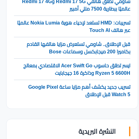
شاومي تطلق هاتفي Redmi 17 5G وRedmi 17 4G
عالميًا ببطارية 7500 مللي أمبير
تسريبات: HMD تستعد لإحياء هوية Nokia Lumia عالميًا
عبر هاتف Touch AI
قبل الإطلاق.. شاومي تستعرض مزايا هاتفها القادم
بكاميرا 200 ميجابكسل وسماعات Bose
ايسر تطلق حاسوب Acer Swift Go الاقتصادي بمعالج
Ryzen 5 6600H وذاكرة 16 جيجابايت
تسريب جديد يكشف أهم مزايا ساعة Google Pixel
Watch 5 قبل الإطلاق
النشرة البريدية