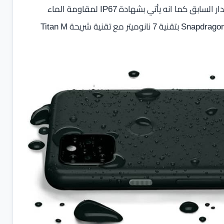
كما يأتي بهيكل معدني رائع بدلا من البولي كربون مثل الإصدار السابق كما انه يأتي بشهادة IP67 لمقاومة الماء
والغبار، ولكن يحتفظ الهاتف بالمعالج نفسه كوالكم Snapdragon 765G بتقنية 7 نانوميتر مع تقنية شريحة Titan M