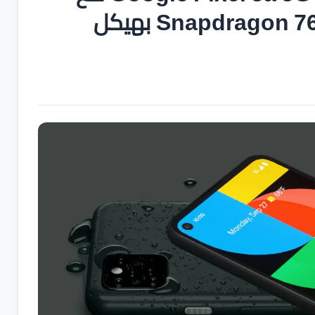
شاشة اوليد FHD+ ومعالج Snapdragon 765G بهيكل