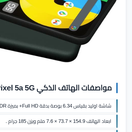
مواصفات الهاتف الذكي Google Pixel 5a 5G
شاشة اوليد بقياس 6.34 بوصة بدقة Full HD+ بميزة HDR مع طبقة حماية من زجاج Corning Gorilla Glass 3.
ابعاد الهاتف 154.9 × 73.7 × 7.6 ملم ويزن 185 جرام .