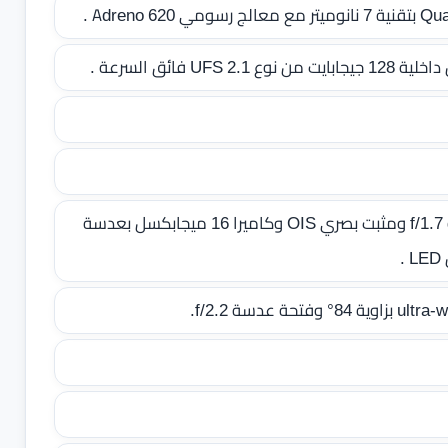
كاميرات خلفية ثنائيه بدقة 12.2 ميجابكسل وفتحة عدسة f/1.7 ومثبت بصري OIS وكاميرا 16 ميجابكسل بعدسة