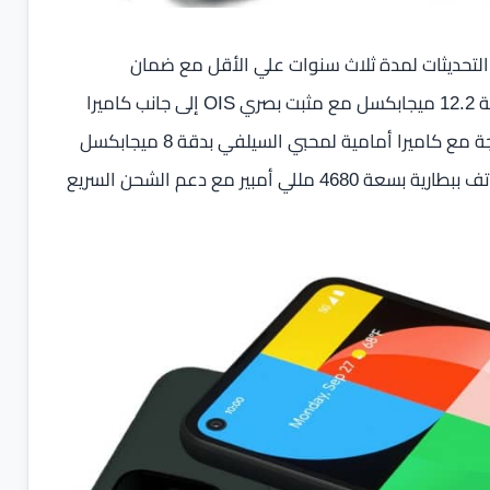
إصدارت أندرويد 11 ويضمن الهاتف التحديثات لمدة ثلاث سنوات علي الأقل مع ضمان
التحديثات الأمنيه ايضا، ويأتي الهاتف مزود بكاميرا خلفية بدقة 12.2 ميجابكسل مع مثبت بصري OIS إلى جانب كاميرا
ثانوية واسعة ultra-wide بدقة 16 ميجابكسل وزاوية 107 درجة مع كاميرا أمامية لمحبي السيلفي بدقة 8 ميجابكسل
بعدسة واسعه ايضا ultra-wide بزاوية 84 درجة كما يأتي الهاتف ببطارية بسعة 4680 مللي أمبير مع دعم الشحن السريع