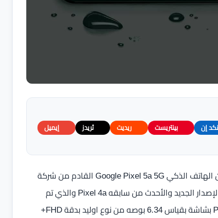
نكد إن
بينتريست
ريديت
ثريدز
إيميل
بعد العديد والعديد من الشائعات تم الكشف اليوم رسمياً عن الهاتف الذكي Google Pixel 5a 5G القادم من شركة
جوجل العملاقه ضمن فئة الهواتف المتوسطه والذي يعد الإصدار الجديد والأحدث من سابقه Pixel 4a والذي تم
الاعلان عنه العام الماضي، ويتميز الإصدار الجديد Pixel 5a 5G بشاشة بقياس 6.34 بوصه من نوع اوليد بدقة FHD+