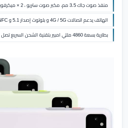
منفذ صوت جاك 3.5 مم، مكبر صوت ستريو ، 2 × ميكرفون.
الهاتف يدعم اتصالات 4G / 5G و بلوتوث إصدار 5.1 و NFC مع منفذ توصيل USB Type-C 3.1 .
بطارية بسعة 4860 مللي امبير بتقنية الشحن السريع تصل حتي 18 وات USB-PD 2.0 fast charging .