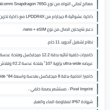
معالج ثماني النواه من نوع Qualcomm Snapdragon 765G بتقنية 7 نانوميتر مع معالج رسومي Adreno 620 .
ذاكرة عشوائية 6 جيجارام من LPDDR4X مع ذاكرة تخزين داخلية 128 جيجابايت من نوع UFS 2.1 فائق السرعة .
دعم شريحتين اتصال من نوع nano + eSIM.
نظام تشغيل أندرويد 11 خام.
عريضه ultra-wide بزاوية 107˚ بفتحة عدسة f/2.2 وفلاش LED .
كاميرا امامية بدقة 8 ميجابكسل بعدسة واسعة 84° ultra-wide بزاوية 84° وفتحة عدسة f/2.2.
Pixel Imprint - مستشعر بصمة خلفي .
شهادة IP67 لمقاومة الماء والغبار.