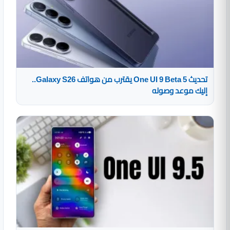
تحديث One UI 9 Beta 5 يقترب من هواتف Galaxy S26..
إليك موعد وصوله