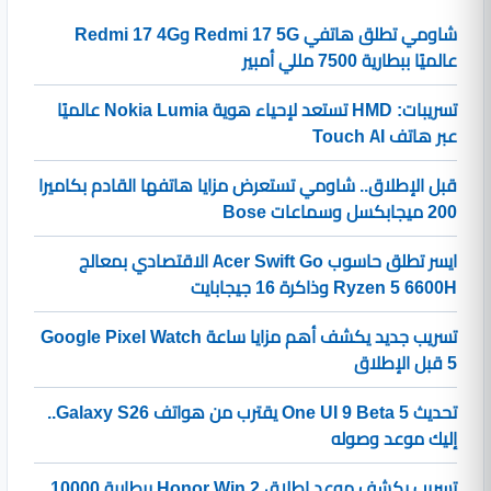
شاومي تطلق هاتفي Redmi 17 5G وRedmi 17 4G
عالميًا ببطارية 7500 مللي أمبير
تسريبات: HMD تستعد لإحياء هوية Nokia Lumia عالميًا
عبر هاتف Touch AI
قبل الإطلاق.. شاومي تستعرض مزايا هاتفها القادم بكاميرا
200 ميجابكسل وسماعات Bose
ايسر تطلق حاسوب Acer Swift Go الاقتصادي بمعالج
Ryzen 5 6600H وذاكرة 16 جيجابايت
تسريب جديد يكشف أهم مزايا ساعة Google Pixel Watch
5 قبل الإطلاق
تحديث One UI 9 Beta 5 يقترب من هواتف Galaxy S26..
إليك موعد وصوله
تسريب يكشف موعد إطلاق Honor Win 2 ببطارية 10000