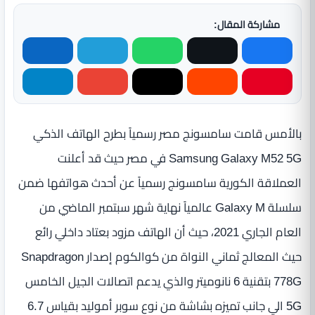
مشاركة المقال:
بالأمس قامت سامسونج مصر رسمياً بطرح الهاتف الذكي
Samsung Galaxy M52 5G في مصر حيث قد أعلنت
العملاقة الكورية سامسونج رسمياً عن أحدث هواتفها ضمن
سلسلة Galaxy M عالمياً نهاية شهر سبتمبر الماضي من
العام الجاري 2021، حيث أن الهاتف مزود بعتاد داخلي رائع
حيث المعالج ثماني النواة من كوالكوم إصدار Snapdragon
778G بتقنية 6 نانوميتر والذي يدعم اتصالات الجيل الخامس
5G الي جانب تميزه بشاشة من نوع سوبر أموليد بقياس 6.7