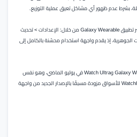
بلة، بشرط عدم ظهور أي مشاكل تعيق عملية التوزيع.
ويمكن لمستخدمي الساعتين التحقق من وصول التحديث عبر تطبيق Galaxy Wearable من خلال: الإعدادات > تحديث
ثات الجوهرية، إذ يقدم واجهة استخدام محسّنة بالكامل إلى
وكانت سامسونج قد وفرت One UI 8 Watch لساعات Galaxy Watch7 وWatch Ultra في يوليو الماضي، وهو نفس
الشهر الذي وصلت فيه ساعات Galaxy Watch8 وWatch8 Classic للأسواق مزودة مسبقًا بالإصدار الجديد من واجهة