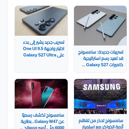
تسريب جديد يشير إلى بدء
اختبار واجهة One UI 9.5
تسريبات جديدة: سامسونج
على Galaxy S27 Ultra
قد تعيد رسم استراتيجية
كاميرات Galaxy S27 ...
سامسونج تكشف رسميًا
سامسونج تحذر من تفاقم
عن Galaxy M47.. بطارية
أزمة الذواكر مع استمرار
6000 ملّي أمبير ومعالج ...