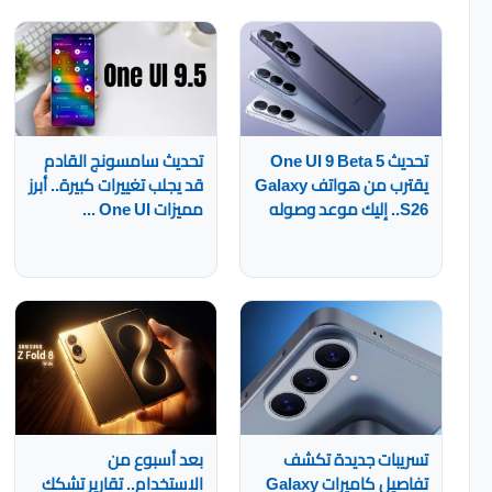
تحديث One UI 9 Beta 5
تحديث سامسونج القادم
يقترب من هواتف Galaxy
قد يجلب تغييرات كبيرة.. أبرز
S26.. إليك موعد وصوله
مميزات One UI ...
تسريبات جديدة تكشف
بعد أسبوع من
تفاصيل كاميرات Galaxy
الاستخدام.. تقارير تشكك