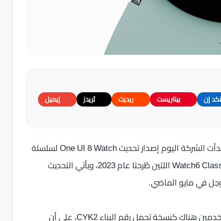
نكد إن
بينتريست
ريديت
ثريدز
إيميل
في خطوة كانت منتظرة من مستخدمي ساعات سامسونج، بدأت الشركة اليوم إصدار تحديث One UI 8 Watch لسلسلة
Galaxy Watch6 بجميع إصداراتها، بما في ذلك Watch6 وWatch6 Classic اللتين طُرحتا عام 2023، ويأتي التحديث
الطرح الأول للتحديث بدأ في كوريا الجنوبية، حيث وصل للمستخدمين هناك كنسخة تحمل رقم البناء CYK2، على أن