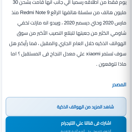
يوم فقط من اطلاقه رسمياً الي جانب انها قامت بشحن 30
مليون هاتف من سلسلة هاتفها الرائع Redmi Note 9 منذ
مارس 2020 وحتي ديسمبر 2020 ، ويبدو انه مازلت تخفي
شاومي الكثير من جعبتها لتبتلع النصيب الأكبر من سوق
الهواتف الذكيه خلال العام الجاري والمقبل ، فما رأيكم هل
سوف تستمر xiaomi علي معدل النجاح فى المستقبل ؟ اما
ماذا تتوقعون .
المصدر
شاهد المزيد من
الهواتف الذكية
اشترك فى قناتنا علي التليجرام
أشترك لتحصل علي أهم أخبار التقنية