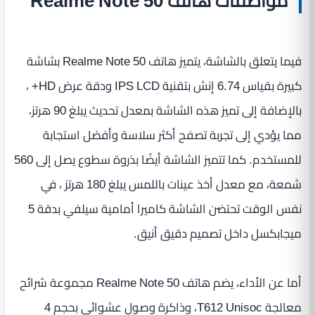
مواصفات هاتف Realme Note 50
فيما يتعلق بالشاشة، يتميز هاتف Realme Note 50 بشاشة
كبيرة بقياس 6.74 إنش بتقنية IPS LCD ودقة عرض HD+ ،
بالإضافة إلى تميز هذه الشاشة بمعدل تحديث يبلغ 90 هرتز،
مما يؤدي إلى تجربة تصفح أكثر سلاسة وأفضل استجابة
للمستخدم. كما تتميز الشاشة أيضًا بذروة سطوع يصل إلى 560
شمعة، مع معدل أخذ عينات باللمس يبلغ 180 هرتز ، في
نفس الوقت تحتضن الشاشة كاميرا أمامية سيلفي بدقة 5
ميجابكسل داخل تصميم دقيق أنيق.
أما عن الأداء، يضم هاتف Realme Note 50 مجموعة شرائح
معالجة T612 Unisoc، وذاكرة وصول عشوائي بحجم 4