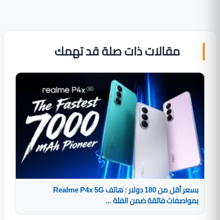
مقالات ذات صلة قد تهمك
بسعر أقل من 180 دولار : هاتف Realme P4x 5G
بمواصفات فائقة ضمن الفئة ...