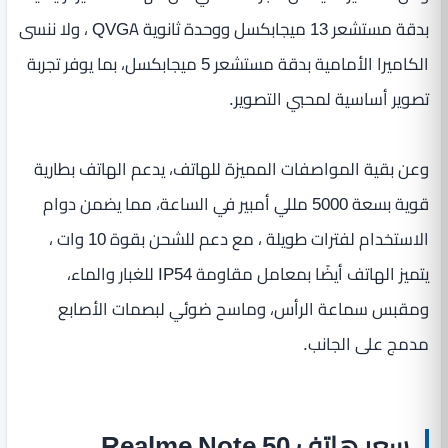
بدقة مستشعر 13 ميجابكسل ووحدة ثانوية QVGA ، ولا ننسى
الكاميرا الأمامية بدقة مستشعر 5 ميجابكسل، بما يوفر تجربة
تصوير أساسية لمحبي التصوير.
وعن بقية المواصفات المميزة للهاتف، يدعم الهاتف بطارية
قوية بسعة 5000 مللي أمبير في الساعة، مما يضمن دوام
الاستخدام لفترات طويلة ، مع دعم للشحن بقوة 10 وات ،
يتميز الهاتف أيضًا بمعامل مقاومة IP54 للغبار والماء،
ومقبس سماعة الرأس، وماسح ضوئي لبصمات الأصابع
مدمج على الجانب.
سعر هاتف Realme Note 50