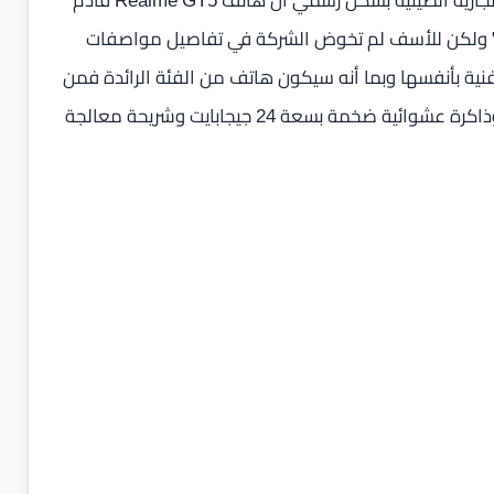
لم يعد الأمر مُجرد شائعات أو تسريبات وإنما أكدت العلامة التجارية الصينية بشكل رسمي أن هاتف Realme GT5 قادم
حرب" ولكن للأسف لم تخوض الشركة في تفاصيل مواصفات
نية بأنفسها وبما أنه سيكون هاتف من الفئة الرائدة فمن
المتوقع أن يجلب شحناً سلكياً فائق السرعة بقوة 240 وات وذاكرة عشوائية ضخمة بسعة 24 جيجابايت وشريحة معالجة