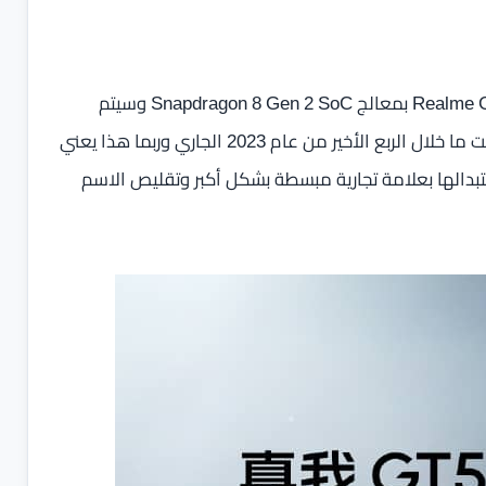
وفقاً للتسريبات فمن الوضح أن ريلمي قررت تجهيز هاتف Realme GT5 بمعالج Snapdragon 8 Gen 2 SoC وسيتم
الإعلان عن الهاتف من خلال مؤتمر إطلاق في الصين في وقت ما خلال الربع الأخير من عام 2023 الجاري وربما هذا يعني
 قررت التخلص من العلامة التجارية GT Neo6 واستبدالها بعلامة تجارية مبسطة بشكل أكبر وتقليص الاسم