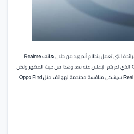
بحسب التسريبات يبدو أن ريلمي تستهدف منافسة الهواتف الرائدة التي تعمل بنظام أندرويد من خلال هاتف Realme
GT5 وبهذه المنافسة نقصد هاتف مثل Google Pixel 8 Pro الذي لم يتم الإعلان عنه بعد وهذا من حيث المظهر ولكن
من حيث المواصفات الفنية فمن الواضح أن هاتف Realme GT5 سيشكل منافسة محتدمة لهواتف مثل Oppo Find