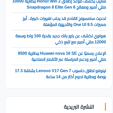
تسريب يكشف موعد إطلاق Honor Win 2 ببطارية 10000
مللي أمبير ومعالج Snapdragon 8 Elite Gen 6
تحديث سامسونج القادم قد يجلب تغييرات كبيرة.. أبرز
مميزات One UI 9.5 والأجهزة المؤهلة
هواوي تكشف عن باور بانك جديد بقدرة 100 واط وسعة
12000 مللي أمبير مع تتبع ذكي
الإعلان رسميًا عن Huawei nova 16 SE ببطارية 8500
مللي أمبير ودعم المراسلة عبر الأقمار الصناعية
لينوفو تطلق حاسوب Lenovo V17 Gen 7 بشاشة 17.3
بوصة وبطارية تدوم أكثر من 14 ساعة
النشرة البريدية