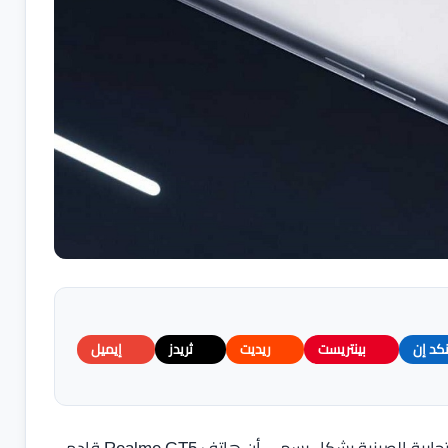
نكد إن
بينتريست
ريديت
ثريدز
إيميل