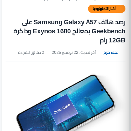
أخبار التكنولوجيا
رصد هاتف Samsung Galaxy A57 على
Geekbench بمعالج Exynos 1680 وذاكرة
12GB رام
علاء كرم
آخر تحديث: 22 نوفمبر 2025
2 دقائق للقراءة