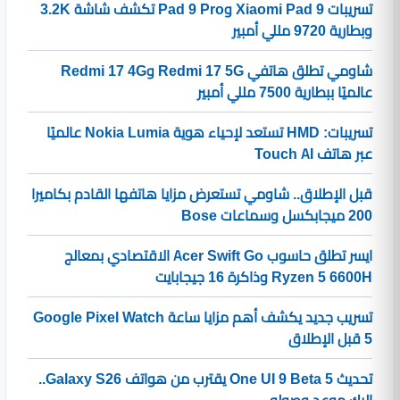
تسريبات Xiaomi Pad 9 وPad 9 Pro تكشف شاشة 3.2K
وبطارية 9720 مللي أمبير
شاومي تطلق هاتفي Redmi 17 5G وRedmi 17 4G
عالميًا ببطارية 7500 مللي أمبير
تسريبات: HMD تستعد لإحياء هوية Nokia Lumia عالميًا
عبر هاتف Touch AI
قبل الإطلاق.. شاومي تستعرض مزايا هاتفها القادم بكاميرا
200 ميجابكسل وسماعات Bose
ايسر تطلق حاسوب Acer Swift Go الاقتصادي بمعالج
Ryzen 5 6600H وذاكرة 16 جيجابايت
تسريب جديد يكشف أهم مزايا ساعة Google Pixel Watch
5 قبل الإطلاق
تحديث One UI 9 Beta 5 يقترب من هواتف Galaxy S26..