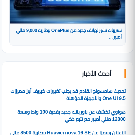
تسريبات تشير لهاتف جديد من OnePlus ببطارية 9,000 مللي
أمبير ...
أحدث الأخبار
تحديث سامسونج القادم قد يجلب تغييرات كبيرة.. أبرز مميزات
One UI 9.5 والأجهزة المؤهلة
هواوي تكشف عن باور بانك جديد بقدرة 100 واط وسعة
12000 مللي أمبير مع تتبع ذكي
الإعلان رسميًا عن Huawei nova 16 SE ببطارية 8500 مللي