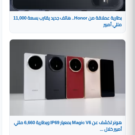
بطارية عملاقة من Honor.. هاتف جديد يقترب بسعة 11,000
مللي أمبير
هونر تكشف عن Magic V6 بمعيار IP69 وبطارية 6,660 مللي
أمبير خلال ...