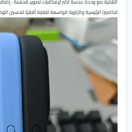
الثلاثية مع وحدة عدسة أكبر لإمكانيات تصوير مُحسّنة ، إضا
للكاميرا الرئيسية والزاوية الواسعة للغاية أفقيًا لتحسين الو