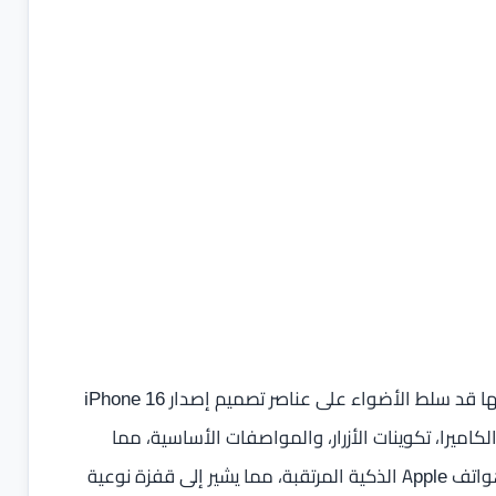
وفقا لآخر التسريبات، والتي خرجت من مصادر متعددة وجميعها قد سلط الأضواء على عناصر تصميم إصدار iPhone 16
ة في إعداد الكاميرا، تكوينات الأزرار، والمواصفات الأساسية، مما
أعطى لمحة عن تغييرات جذرية وميزات محتملة في تصميم هواتف Apple الذكية المرتقبة، مما يشير إلى قفزة نوعية