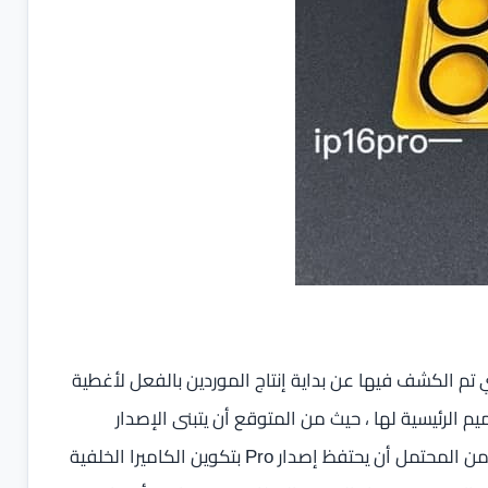
ارير الأخيرة من Fast Technology وIT Home، والتي تم الكشف فيها عن بداية إنتاج الموردين بالفعل لأغطية
، بما يؤكد جوانب التصميم الرئيسية لها ، حيث من المتوقع أن يتبنى الإصدار
القياسي إعداد كاميرا خلفية مزدوجة بتصميم عمودي، بينما من المحتمل أن يحتفظ إصدار Pro بتكوين الكاميرا الخلفية